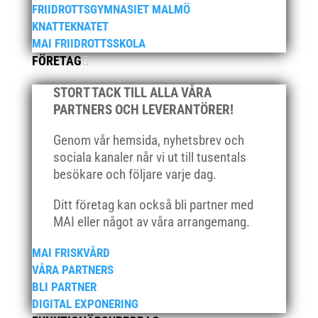
juni 2022
FRIIDROTTSGYMNASIET MALMÖ
april 2022
KNATTEKNATET
MAI FRIIDROTTSSKOLA
mars 2022
FÖRETAG
januari 2022
december 2021
STORT TACK TILL ALLA VÅRA
november 2021
PARTNERS OCH LEVERANTÖRER!
oktober 2021
Genom vår hemsida, nyhetsbrev och
september 2021
sociala kanaler når vi ut till tusentals
juni 2021
besökare och följare varje dag.
maj 2021
Ditt företag kan också bli partner med
april 2021
MAI eller något av våra arrangemang.
mars 2021
MAI FRISKVÅRD
februari 2021
VÅRA PARTNERS
december 2020
BLI PARTNER
november 2020
DIGITAL EXPONERING