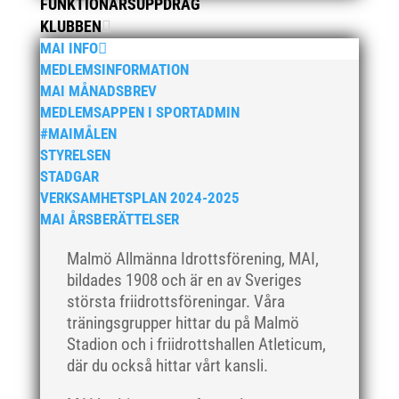
oktober 2020
FUNKTIONÄRSUPPDRAG
KLUBBEN
september 2020
MAI INFO
augusti 2020
MEDLEMSINFORMATION
juni 2020
MAI MÅNADSBREV
april 2020
MEDLEMSAPPEN I SPORTADMIN
#MAIMÅLEN
mars 2020
STYRELSEN
februari 2020
STADGAR
januari 2020
VERKSAMHETSPLAN 2024-2025
november 2019
MAI ÅRSBERÄTTELSER
oktober 2019
Malmö Allmänna Idrottsförening, MAI,
september 2019
bildades 1908 och är en av Sveriges
augusti 2019
största friidrottsföreningar. Våra
träningsgrupper hittar du på Malmö
juli 2019
Stadion och i friidrottshallen Atleticum,
juni 2019
där du också hittar vårt kansli.
maj 2019