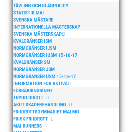
Lasse Johnssons livsgärning hyllad på Friidrottsgalan
TÄVLING OCH KLÄDPOLICY
28 januari, 2026
STATISTIK MAI
SVENSKA MÄSTARE
maj 2026
INTERNATIONELLA MÄSTERSKAP
SVENSKA MÄSTERSKAP
april 2026
KVALGRÄNSER ISM
januari 2026
NORMGRÄNSER IJSM
december 2025
NORMGRÄNSER IUSM 15-16-17
november 2025
KVALGRÄNSER SM
NORMGRÄNSER JSM
oktober 2025
NORMGRÄNSER USM 15-16-17
augusti 2025
INFORMATION FÖR AKTIVA
juli 2025
FÖRSÄKRINGSINFO
april 2025
TRYGG IDROTT
AKUT SKADEBEHANDLING
mars 2025
FRIIDROTTSGYMNASIET MALMÖ
januari 2025
FRISK FRIIDROTT
oktober 2024
MAI RUNNERS
september 2024