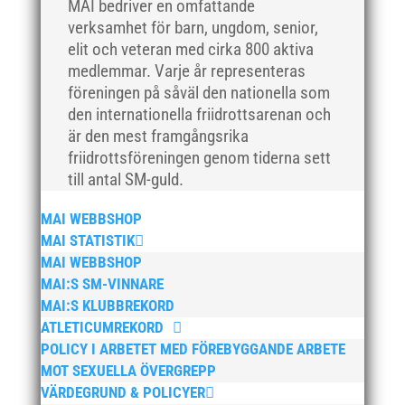
MAI bedriver en omfattande
april 2019
verksamhet för barn, ungdom, senior,
mars 2019
elit och veteran med cirka 800 aktiva
februari 2019
medlemmar. Varje år representeras
januari 2019
föreningen på såväl den nationella som
den internationella friidrottsarenan och
december 2018
är den mest framgångsrika
november 2018
friidrottsföreningen genom tiderna sett
oktober 2018
till antal SM-guld.
september 2018
MAI WEBBSHOP
augusti 2018
MAI STATISTIK
juli 2018
MAI WEBBSHOP
juni 2018
MAI:S SM-VINNARE
maj 2018
MAI:S KLUBBREKORD
ATLETICUMREKORD
april 2018
POLICY I ARBETET MED FÖREBYGGANDE ARBETE
mars 2018
MOT SEXUELLA ÖVERGREPP
februari 2018
VÄRDEGRUND & POLICYER