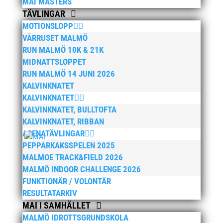
MAI MASTERS
TÄVLINGAR
MOTIONSLOPP
VÅRRUSET MALMÖ
RUN MALMÖ 10K & 21K
MIDNATTSLOPPET
RUN MALMÖ 14 JUNI 2026
KALVINKNATET
KALVINKNATET
KALVINKNATET, BULLTOFTA
KALVINKNATET, RIBBAN
ARENATÄVLINGAR
PEPPARKAKSSPELEN 2025
MALMOE TRACK&FIELD 2026
MALMÖ INDOOR CHALLENGE 2026
FUNKTIONÄR / VOLONTÄR
RESULTATARKIV
MAI I SAMHÄLLET
MALMÖ IDROTTSGRUNDSKOLA