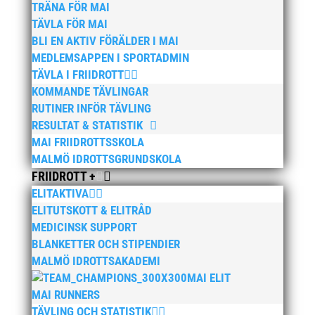
TRÄNA FÖR MAI
TÄVLA FÖR MAI
BLI EN AKTIV FÖRÄLDER I MAI
MEDLEMSAPPEN I SPORTADMIN
TÄVLA I FRIIDROTT
KOMMANDE TÄVLINGAR
RUTINER INFÖR TÄVLING
RESULTAT & STATISTIK
MAI FRIIDROTTSSKOLA
MALMÖ IDROTTSGRUNDSKOLA
FRIIDROTT +
ELITAKTIVA
ELITUTSKOTT & ELITRÅD
MEDICINSK SUPPORT
BLANKETTER OCH STIPENDIER
MALMÖ IDROTTSAKADEMI
MAI ELIT
MAI RUNNERS
TÄVLING OCH STATISTIK