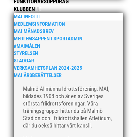
FUNKTIONÄRSUPPDRAG
KLUBBEN
MAI INFO
MEDLEMSINFORMATION
MAI MÅNADSBREV
MEDLEMSAPPEN I SPORTADMIN
#MAIMÅLEN
STYRELSEN
STADGAR
VERKSAMHETSPLAN 2024-2025
MAI ÅRSBERÄTTELSER
Malmö Allmänna Idrottsförening, MAI,
bildades 1908 och är en av Sveriges
största friidrottsföreningar. Våra
träningsgrupper hittar du på Malmö
Stadion och i friidrottshallen Atleticum,
där du också hittar vårt kansli.