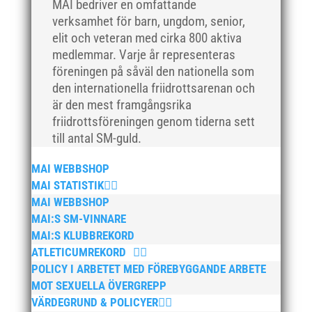
MAI bedriver en omfattande
verksamhet för barn, ungdom, senior,
elit och veteran med cirka 800 aktiva
medlemmar. Varje år representeras
föreningen på såväl den nationella som
den internationella friidrottsarenan och
är den mest framgångsrika
friidrottsföreningen genom tiderna sett
till antal SM-guld.
MAI WEBBSHOP
MAI STATISTIK
MAI WEBBSHOP
MAI:S SM-VINNARE
MAI:S KLUBBREKORD
ATLETICUMREKORD
POLICY I ARBETET MED FÖREBYGGANDE ARBETE
MOT SEXUELLA ÖVERGREPP
VÄRDEGRUND & POLICYER