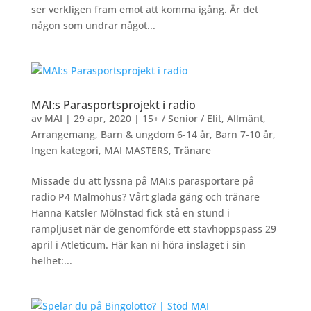
ser verkligen fram emot att komma igång. Är det
någon som undrar något...
MAI:s Parasportsprojekt i radio
av
MAI
|
29 apr, 2020
|
15+ / Senior / Elit
,
Allmänt
,
Arrangemang
,
Barn & ungdom 6-14 år
,
Barn 7-10 år
,
Ingen kategori
,
MAI MASTERS
,
Tränare
Missade du att lyssna på MAI:s parasportare på
radio P4 Malmöhus? Vårt glada gäng och tränare
Hanna Katsler Mölnstad fick stå en stund i
rampljuset när de genomförde ett stavhoppspass 29
april i Atleticum. Här kan ni höra inslaget i sin
helhet:...