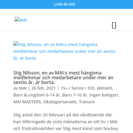
040-86 900
Stig Nilsson, en av MAI:s mest hängivna
medlemmar och medarbetare under mer än
sextio år, är borta.
av
MAI
|
26 feb, 2021
|
15+ / Senior / Elit
,
Allmänt
,
Barn & ungdom 6-14 år
,
Barn 7-10 år
,
Ingen kategori
,
MAI MASTERS
,
Okategoriserade
,
Tränare
Stig avled den 20 februari på det vårdboende där
han tillbringade de sista månaderna av sitt liv. I MAI
och friidrottsvärlden var Stig mest känd som Nockey,