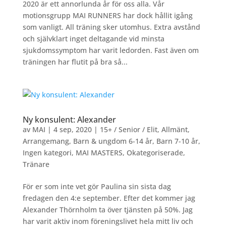
2020 är ett annorlunda år för oss alla. Vår
motionsgrupp MAI RUNNERS har dock hållit igång
som vanligt. All träning sker utomhus. Extra avstånd
och självklart inget deltagande vid minsta
sjukdomssymptom har varit ledorden. Fast även om
träningen har flutit på bra så...
Ny konsulent: Alexander
av
MAI
|
4 sep, 2020
|
15+ / Senior / Elit
,
Allmänt
,
Arrangemang
,
Barn & ungdom 6-14 år
,
Barn 7-10 år
,
Ingen kategori
,
MAI MASTERS
,
Okategoriserade
,
Tränare
För er som inte vet gör Paulina sin sista dag
fredagen den 4:e september. Efter det kommer jag
Alexander Thörnholm ta över tjänsten på 50%. Jag
har varit aktiv inom föreningslivet hela mitt liv och