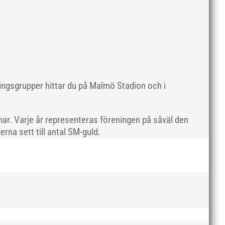
maj 2019
april 2019
mars 2019
februari 2019
januari 2019
december 2018
ningsgrupper hittar du på Malmö Stadion och i
november 2018
oktober 2018
ar. Varje år representeras föreningen på såväl den
september 2018
rna sett till antal SM-guld.
augusti 2018
juli 2018
juni 2018
maj 2018
april 2018
mars 2018