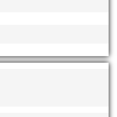
Lasse Johnssons livsgärning
hyllad på Friidrottsgalan
28
januari, 2026
maj 2026
april 2026
januari 2026
december 2025
november 2025
oktober 2025
augusti 2025
juli 2025
april 2025
mars 2025
januari 2025
oktober 2024