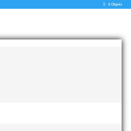
0 Objekt
Senaste inläggen
Bilder från Stafett-SM 2026
28 maj, 2026
Anders Hallström ny
klubbchef i MAI
13 april,
2026
Bilder från MAI Årsmöte
2026
13 april, 2026
Wictor i galacentrum –
sedan blir det Pallasspelen
28 januari, 2026