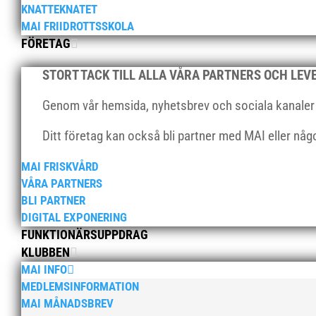
KNATTEKNATET
MAI FRIIDROTTSSKOLA
FÖRETAG
STORT TACK TILL ALLA VÅRA PARTNERS OCH LE
Genom vår hemsida, nyhetsbrev och sociala kanaler nå
Ditt företag kan också bli partner med MAI eller nå
MAI FRISKVÅRD
VÅRA PARTNERS
BLI PARTNER
DIGITAL EXPONERING
FUNKTIONÄRSUPPDRAG
KLUBBEN
MAI INFO
MEDLEMSINFORMATION
MAI MÅNADSBREV