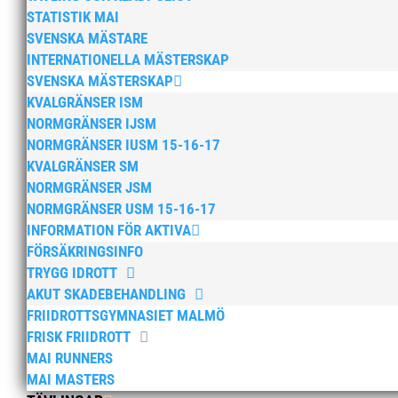
STATISTIK MAI
SVENSKA MÄSTARE
INTERNATIONELLA MÄSTERSKAP
SVENSKA MÄSTERSKAP
KVALGRÄNSER ISM
NORMGRÄNSER IJSM
NORMGRÄNSER IUSM 15-16-17
KVALGRÄNSER SM
NORMGRÄNSER JSM
NORMGRÄNSER USM 15-16-17
INFORMATION FÖR AKTIVA
FÖRSÄKRINGSINFO
TRYGG IDROTT
AKUT SKADEBEHANDLING
FRIIDROTTSGYMNASIET MALMÖ
FRISK FRIIDROTT
MAI RUNNERS
MAI MASTERS