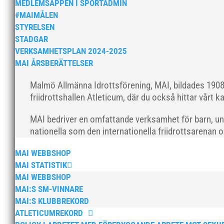
MEDLEMSAPPEN I SPORTADMIN
#MAIMÅLEN
STYRELSEN
STADGAR
VERKSAMHETSPLAN 2024-2025
MAI ÅRSBERÄTTELSER
Malmö Allmänna Idrottsförening, MAI, bildades 1908 
friidrottshallen Atleticum, där du också hittar vårt ka
MAI bedriver en omfattande verksamhet för barn, un
nationella som den internationella friidrottsarenan 
MAI WEBBSHOP
MAI STATISTIK
MAI WEBBSHOP
MAI:S SM-VINNARE
MAI:S KLUBBREKORD
ATLETICUMREKORD