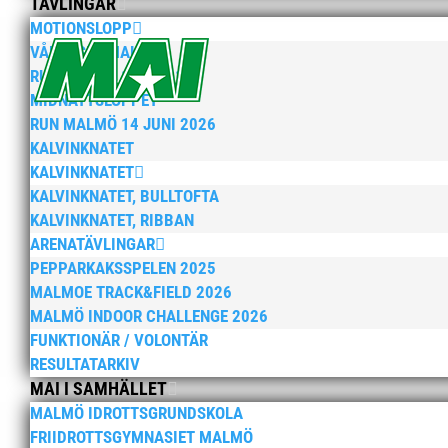
TÄVLINGAR
MOTIONSLOPP
VÅRRUSET MALMÖ
RUN MALMÖ 10K & 21K
MIDNATTSLOPPET
RUN MALMÖ 14 JUNI 2026
KALVINKNATET
KALVINKNATET
KALVINKNATET, BULLTOFTA
KALVINKNATET, RIBBAN
ARENATÄVLINGAR
PEPPARKAKSSPELEN 2025
MALMOE TRACK&FIELD 2026
MALMÖ INDOOR CHALLENGE 2026
FUNKTIONÄR / VOLONTÄR
RESULTATARKIV
MAI I SAMHÄLLET
MALMÖ IDROTTSGRUNDSKOLA
FRIIDROTTSGYMNASIET MALMÖ