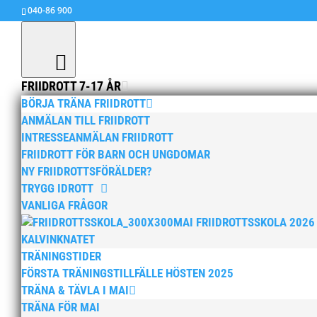
040-86 900
FRIIDROTT 7-17 ÅR
BÖRJA TRÄNA FRIIDROTT
ANMÄLAN TILL FRIIDROTT
Kraftmätningen kval
INTRESSEANMÄLAN FRIIDROTT
av
MAI
|
21 maj, 2013
|
Okategoriserade
FRIIDROTT FÖR BARN OCH UNGDOMAR
NY FRIIDROTTSFÖRÄLDER?
MAI till final i Kraftmätningen efter helgens t
TRYGG IDROTT
VANLIGA FRÅGOR
MAI FRIIDROTTSSKOLA 2026
KALVINKNATET
TRÄNINGSTIDER
FÖRSTA TRÄNINGSTILLFÄLLE HÖSTEN 2025
TRÄNA & TÄVLA I MAI
TRÄNA FÖR MAI