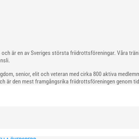
och är en av Sveriges största friidrottsföreningar. Våra trä
nsli.
gdom, senior, elit och veteran med cirka 800 aktiva medlemm
och är den mest framgångsrika friidrottsföreningen genom tide