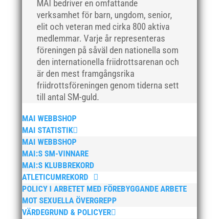
MAI bedriver en omfattande
april 2018
verksamhet för barn, ungdom, senior,
mars 2018
elit och veteran med cirka 800 aktiva
medlemmar. Varje år representeras
februari 2018
föreningen på såväl den nationella som
januari 2018
den internationella friidrottsarenan och
december 2017
är den mest framgångsrika
november 2017
friidrottsföreningen genom tiderna sett
till antal SM-guld.
oktober 2017
september 2017
MAI WEBBSHOP
augusti 2017
MAI STATISTIK
juli 2017
MAI WEBBSHOP
MAI:S SM-VINNARE
juni 2017
MAI:S KLUBBREKORD
maj 2017
ATLETICUMREKORD
april 2017
POLICY I ARBETET MED FÖREBYGGANDE ARBETE
mars 2017
MOT SEXUELLA ÖVERGREPP
VÄRDEGRUND & POLICYER
februari 2017