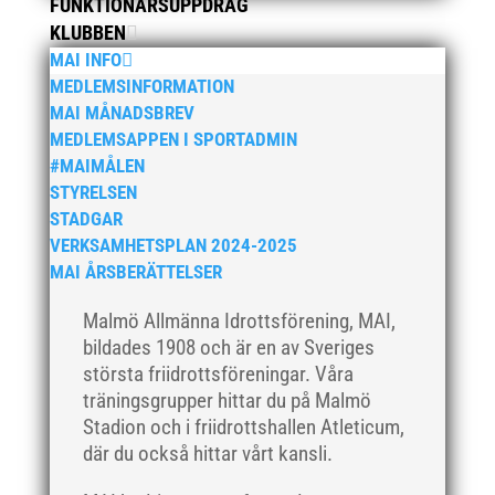
FUNKTIONÄRSUPPDRAG
juli 2019
KLUBBEN
juni 2019
MAI INFO
maj 2019
MEDLEMSINFORMATION
MAI MÅNADSBREV
april 2019
MEDLEMSAPPEN I SPORTADMIN
mars 2019
#MAIMÅLEN
februari 2019
STYRELSEN
januari 2019
STADGAR
VERKSAMHETSPLAN 2024-2025
december 2018
MAI ÅRSBERÄTTELSER
november 2018
oktober 2018
Malmö Allmänna Idrottsförening, MAI,
bildades 1908 och är en av Sveriges
september 2018
största friidrottsföreningar. Våra
augusti 2018
träningsgrupper hittar du på Malmö
juli 2018
Stadion och i friidrottshallen Atleticum,
juni 2018
där du också hittar vårt kansli.
maj 2018