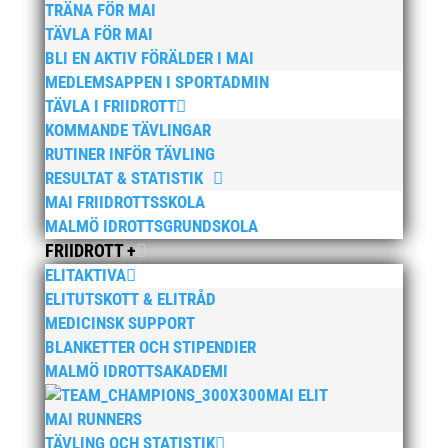
TRÄNA FÖR MAI
Bilder från MAI Årsmöte 2026
13 april, 2026
TÄVLA FÖR MAI
BLI EN AKTIV FÖRÄLDER I MAI
Wictor i galacentrum – sedan blir det Pallasspelen
28
MEDLEMSAPPEN I SPORTADMIN
januari, 2026
TÄVLA I FRIIDROTT
Lasse Johnssons livsgärning hyllad på Friidrottsgalan
KOMMANDE TÄVLINGAR
28 januari, 2026
RUTINER INFÖR TÄVLING
RESULTAT & STATISTIK
maj 2026
MAI FRIIDROTTSSKOLA
april 2026
MALMÖ IDROTTSGRUNDSKOLA
januari 2026
FRIIDROTT +
ELITAKTIVA
december 2025
ELITUTSKOTT & ELITRÅD
november 2025
MEDICINSK SUPPORT
oktober 2025
BLANKETTER OCH STIPENDIER
augusti 2025
MALMÖ IDROTTSAKADEMI
MAI ELIT
juli 2025
MAI RUNNERS
april 2025
TÄVLING OCH STATISTIK