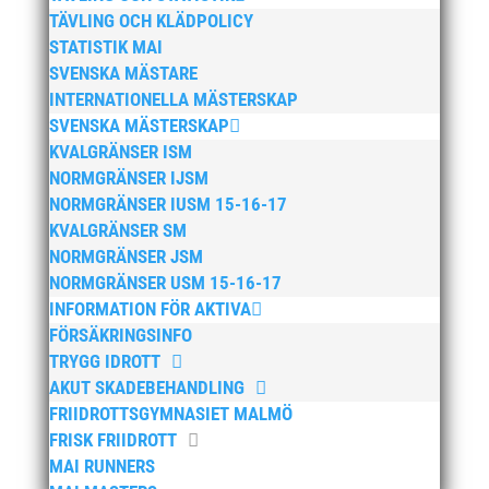
mars 2025
TÄVLING OCH KLÄDPOLICY
januari 2025
STATISTIK MAI
SVENSKA MÄSTARE
oktober 2024
INTERNATIONELLA MÄSTERSKAP
september 2024
SVENSKA MÄSTERSKAP
augusti 2024
KVALGRÄNSER ISM
juni 2024
NORMGRÄNSER IJSM
NORMGRÄNSER IUSM 15-16-17
april 2024
KVALGRÄNSER SM
mars 2024
NORMGRÄNSER JSM
februari 2024
NORMGRÄNSER USM 15-16-17
januari 2024
INFORMATION FÖR AKTIVA
FÖRSÄKRINGSINFO
december 2023
TRYGG IDROTT
maj 2023
AKUT SKADEBEHANDLING
april 2023
FRIIDROTTSGYMNASIET MALMÖ
januari 2023
FRISK FRIIDROTT
MAI RUNNERS
november 2022