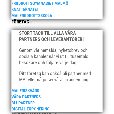
FRIIDROTTSGYMNASIET MALMÖ
februari 2021
KNATTEKNATET
december 2020
MAI FRIIDROTTSSKOLA
november 2020
FÖRETAG
oktober 2020
STORT TACK TILL ALLA VÅRA
september 2020
PARTNERS OCH LEVERANTÖRER!
augusti 2020
juni 2020
Genom vår hemsida, nyhetsbrev och
sociala kanaler når vi ut till tusentals
april 2020
besökare och följare varje dag.
mars 2020
februari 2020
Ditt företag kan också bli partner med
MAI eller något av våra arrangemang.
januari 2020
november 2019
MAI FRISKVÅRD
oktober 2019
VÅRA PARTNERS
BLI PARTNER
september 2019
DIGITAL EXPONERING
augusti 2019