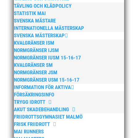
TÄVLING OCH KLÄDPOLICY
november 2025
STATISTIK MAI
oktober 2025
SVENSKA MÄSTARE
augusti 2025
INTERNATIONELLA MÄSTERSKAP
SVENSKA MÄSTERSKAP
juli 2025
KVALGRÄNSER ISM
april 2025
NORMGRÄNSER IJSM
mars 2025
NORMGRÄNSER IUSM 15-16-17
januari 2025
KVALGRÄNSER SM
NORMGRÄNSER JSM
oktober 2024
NORMGRÄNSER USM 15-16-17
september 2024
INFORMATION FÖR AKTIVA
augusti 2024
FÖRSÄKRINGSINFO
juni 2024
TRYGG IDROTT
AKUT SKADEBEHANDLING
april 2024
FRIIDROTTSGYMNASIET MALMÖ
mars 2024
FRISK FRIIDROTT
februari 2024
MAI RUNNERS
januari 2024