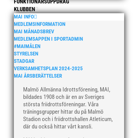
februari 2020
FUNKTIONÄRSUPPDRAG
KLUBBEN
januari 2020
MAI INFO
november 2019
MEDLEMSINFORMATION
oktober 2019
MAI MÅNADSBREV
september 2019
MEDLEMSAPPEN I SPORTADMIN
#MAIMÅLEN
augusti 2019
STYRELSEN
juli 2019
STADGAR
juni 2019
VERKSAMHETSPLAN 2024-2025
maj 2019
MAI ÅRSBERÄTTELSER
april 2019
Malmö Allmänna Idrottsförening, MAI,
mars 2019
bildades 1908 och är en av Sveriges
februari 2019
största friidrottsföreningar. Våra
januari 2019
träningsgrupper hittar du på Malmö
Stadion och i friidrottshallen Atleticum,
december 2018
där du också hittar vårt kansli.
november 2018