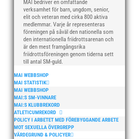
oktober 2018
MAI bedriver en omfattande
verksamhet för barn, ungdom, senior,
september 2018
elit och veteran med cirka 800 aktiva
augusti 2018
medlemmar. Varje år representeras
juli 2018
föreningen på såväl den nationella som
juni 2018
den internationella friidrottsarenan och
är den mest framgångsrika
maj 2018
friidrottsföreningen genom tiderna sett
april 2018
till antal SM-guld.
mars 2018
MAI WEBBSHOP
februari 2018
MAI STATISTIK
januari 2018
MAI WEBBSHOP
december 2017
MAI:S SM-VINNARE
november 2017
MAI:S KLUBBREKORD
ATLETICUMREKORD
oktober 2017
POLICY I ARBETET MED FÖREBYGGANDE ARBETE
september 2017
MOT SEXUELLA ÖVERGREPP
augusti 2017
VÄRDEGRUND & POLICYER