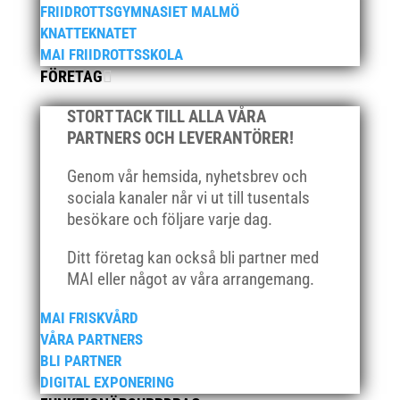
FRIIDROTTSGYMNASIET MALMÖ
september 2021
KNATTEKNATET
juni 2021
MAI FRIIDROTTSSKOLA
FÖRETAG
maj 2021
april 2021
STORT TACK TILL ALLA VÅRA
mars 2021
PARTNERS OCH LEVERANTÖRER!
februari 2021
Genom vår hemsida, nyhetsbrev och
december 2020
sociala kanaler når vi ut till tusentals
november 2020
besökare och följare varje dag.
oktober 2020
Ditt företag kan också bli partner med
september 2020
MAI eller något av våra arrangemang.
augusti 2020
MAI FRISKVÅRD
juni 2020
VÅRA PARTNERS
april 2020
BLI PARTNER
mars 2020
DIGITAL EXPONERING