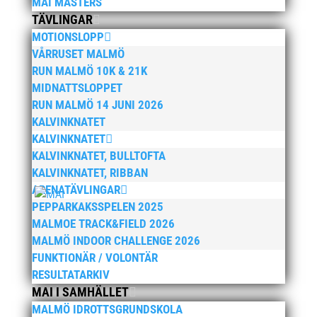
MAI MASTERS
TÄVLINGAR
oktober 2022
MOTIONSLOPP
september 2022
VÅRRUSET MALMÖ
augusti 2022
RUN MALMÖ 10K & 21K
juni 2022
MIDNATTSLOPPET
RUN MALMÖ 14 JUNI 2026
april 2022
KALVINKNATET
mars 2022
KALVINKNATET
januari 2022
KALVINKNATET, BULLTOFTA
december 2021
KALVINKNATET, RIBBAN
ARENATÄVLINGAR
november 2021
PEPPARKAKSSPELEN 2025
oktober 2021
MALMOE TRACK&FIELD 2026
september 2021
MALMÖ INDOOR CHALLENGE 2026
juni 2021
FUNKTIONÄR / VOLONTÄR
RESULTATARKIV
maj 2021
MAI I SAMHÄLLET
april 2021
MALMÖ IDROTTSGRUNDSKOLA