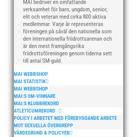
MAI bedriver en omfattande
maj 2018
verksamhet för barn, ungdom, senior,
april 2018
elit och veteran med cirka 800 aktiva
mars 2018
medlemmar. Varje år representeras
februari 2018
föreningen på såväl den nationella som
den internationella friidrottsarenan och
januari 2018
är den mest framgångsrika
december 2017
friidrottsföreningen genom tiderna sett
november 2017
till antal SM-guld.
oktober 2017
MAI WEBBSHOP
september 2017
MAI STATISTIK
augusti 2017
MAI WEBBSHOP
juli 2017
MAI:S SM-VINNARE
juni 2017
MAI:S KLUBBREKORD
ATLETICUMREKORD
maj 2017
POLICY I ARBETET MED FÖREBYGGANDE ARBETE
april 2017
MOT SEXUELLA ÖVERGREPP
mars 2017
VÄRDEGRUND & POLICYER