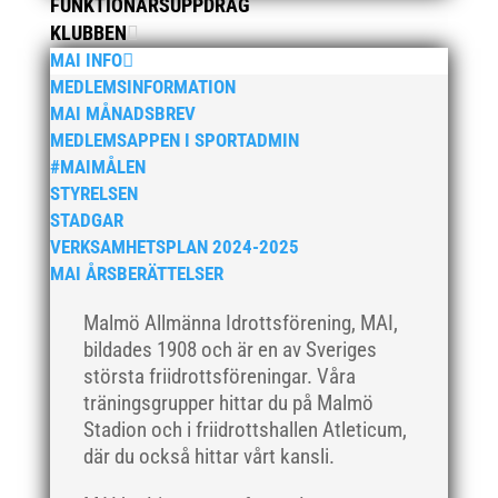
augusti 2019
FUNKTIONÄRSUPPDRAG
KLUBBEN
juli 2019
MAI INFO
juni 2019
MEDLEMSINFORMATION
maj 2019
MAI MÅNADSBREV
april 2019
MEDLEMSAPPEN I SPORTADMIN
#MAIMÅLEN
mars 2019
STYRELSEN
februari 2019
STADGAR
januari 2019
VERKSAMHETSPLAN 2024-2025
december 2018
MAI ÅRSBERÄTTELSER
november 2018
Malmö Allmänna Idrottsförening, MAI,
oktober 2018
bildades 1908 och är en av Sveriges
september 2018
största friidrottsföreningar. Våra
träningsgrupper hittar du på Malmö
augusti 2018
Stadion och i friidrottshallen Atleticum,
juli 2018
där du också hittar vårt kansli.
juni 2018