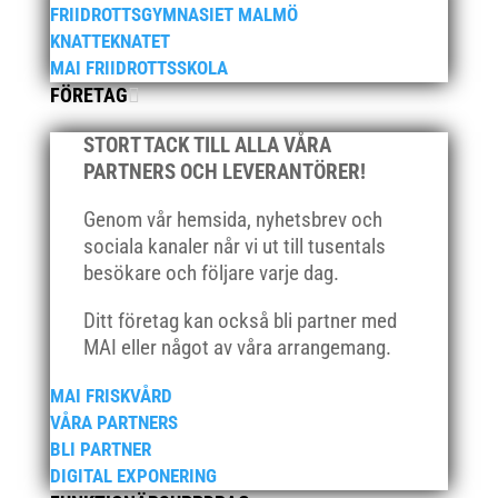
mars 2021
FRIIDROTTSGYMNASIET MALMÖ
februari 2021
KNATTEKNATET
MAI FRIIDROTTSSKOLA
december 2020
FÖRETAG
november 2020
oktober 2020
STORT TACK TILL ALLA VÅRA
september 2020
PARTNERS OCH LEVERANTÖRER!
augusti 2020
Genom vår hemsida, nyhetsbrev och
juni 2020
sociala kanaler når vi ut till tusentals
april 2020
besökare och följare varje dag.
mars 2020
Ditt företag kan också bli partner med
februari 2020
MAI eller något av våra arrangemang.
januari 2020
MAI FRISKVÅRD
november 2019
VÅRA PARTNERS
oktober 2019
BLI PARTNER
september 2019
DIGITAL EXPONERING