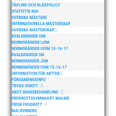
TÄVLING OCH KLÄDPOLICY
mars 2025
STATISTIK MAI
januari 2025
SVENSKA MÄSTARE
oktober 2024
INTERNATIONELLA MÄSTERSKAP
SVENSKA MÄSTERSKAP
september 2024
KVALGRÄNSER ISM
augusti 2024
NORMGRÄNSER IJSM
juni 2024
NORMGRÄNSER IUSM 15-16-17
april 2024
KVALGRÄNSER SM
NORMGRÄNSER JSM
mars 2024
NORMGRÄNSER USM 15-16-17
februari 2024
INFORMATION FÖR AKTIVA
januari 2024
FÖRSÄKRINGSINFO
december 2023
TRYGG IDROTT
AKUT SKADEBEHANDLING
maj 2023
FRIIDROTTSGYMNASIET MALMÖ
april 2023
FRISK FRIIDROTT
januari 2023
MAI RUNNERS
november 2022