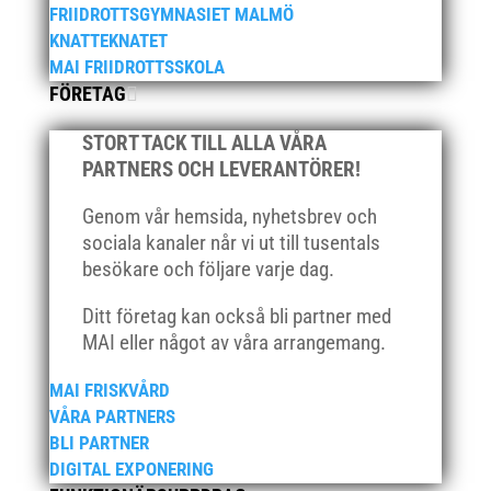
FRIIDROTTSGYMNASIET MALMÖ
december 2020
KNATTEKNATET
november 2020
MAI FRIIDROTTSSKOLA
oktober 2020
FÖRETAG
september 2020
STORT TACK TILL ALLA VÅRA
augusti 2020
PARTNERS OCH LEVERANTÖRER!
juni 2020
Genom vår hemsida, nyhetsbrev och
april 2020
sociala kanaler når vi ut till tusentals
mars 2020
besökare och följare varje dag.
februari 2020
Ditt företag kan också bli partner med
januari 2020
MAI eller något av våra arrangemang.
november 2019
oktober 2019
MAI FRISKVÅRD
VÅRA PARTNERS
september 2019
BLI PARTNER
augusti 2019
DIGITAL EXPONERING
juli 2019