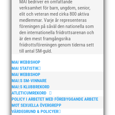
MAI bedriver en omfattande
mars 2018
verksamhet för barn, ungdom, senior,
elit och veteran med cirka 800 aktiva
februari 2018
medlemmar. Varje år representeras
januari 2018
föreningen på såväl den nationella som
december 2017
den internationella friidrottsarenan och
november 2017
är den mest framgångsrika
friidrottsföreningen genom tiderna sett
oktober 2017
till antal SM-guld.
september 2017
augusti 2017
MAI WEBBSHOP
MAI STATISTIK
juli 2017
MAI WEBBSHOP
juni 2017
MAI:S SM-VINNARE
maj 2017
MAI:S KLUBBREKORD
april 2017
ATLETICUMREKORD
POLICY I ARBETET MED FÖREBYGGANDE ARBETE
mars 2017
MOT SEXUELLA ÖVERGREPP
februari 2017
VÄRDEGRUND & POLICYER
januari 2017