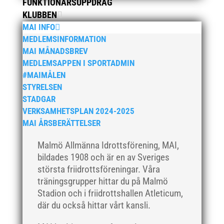
FUNKTIONÄRSUPPDRAG
juni 2019
KLUBBEN
maj 2019
MAI INFO
MEDLEMSINFORMATION
april 2019
MAI MÅNADSBREV
mars 2019
MEDLEMSAPPEN I SPORTADMIN
februari 2019
#MAIMÅLEN
januari 2019
STYRELSEN
STADGAR
december 2018
VERKSAMHETSPLAN 2024-2025
november 2018
MAI ÅRSBERÄTTELSER
oktober 2018
Malmö Allmänna Idrottsförening, MAI,
september 2018
bildades 1908 och är en av Sveriges
augusti 2018
största friidrottsföreningar. Våra
juli 2018
träningsgrupper hittar du på Malmö
juni 2018
Stadion och i friidrottshallen Atleticum,
där du också hittar vårt kansli.
maj 2018
april 2018