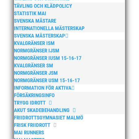
januari 2025
TÄVLING OCH KLÄDPOLICY
STATISTIK MAI
oktober 2024
SVENSKA MÄSTARE
september 2024
INTERNATIONELLA MÄSTERSKAP
augusti 2024
SVENSKA MÄSTERSKAP
juni 2024
KVALGRÄNSER ISM
NORMGRÄNSER IJSM
april 2024
NORMGRÄNSER IUSM 15-16-17
mars 2024
KVALGRÄNSER SM
februari 2024
NORMGRÄNSER JSM
januari 2024
NORMGRÄNSER USM 15-16-17
INFORMATION FÖR AKTIVA
december 2023
FÖRSÄKRINGSINFO
maj 2023
TRYGG IDROTT
april 2023
AKUT SKADEBEHANDLING
januari 2023
FRIIDROTTSGYMNASIET MALMÖ
FRISK FRIIDROTT
november 2022
MAI RUNNERS
oktober 2022