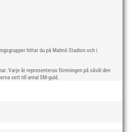
maj 2019
april 2019
mars 2019
februari 2019
januari 2019
december 2018
ningsgrupper hittar du på Malmö Stadion och i
november 2018
oktober 2018
ar. Varje år representeras föreningen på såväl den
september 2018
rna sett till antal SM-guld.
augusti 2018
juli 2018
juni 2018
maj 2018
april 2018
mars 2018