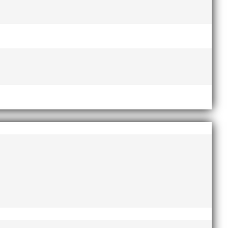
Lasse Johnssons livsgärning
hyllad på Friidrottsgalan
28
januari, 2026
maj 2026
april 2026
januari 2026
december 2025
november 2025
oktober 2025
augusti 2025
juli 2025
april 2025
mars 2025
januari 2025
oktober 2024