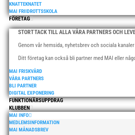
KNATTEKNATET
MAI FRIIDROTTSSKOLA
FÖRETAG
STORT TACK TILL ALLA VÅRA PARTNERS OCH LE
Genom vår hemsida, nyhetsbrev och sociala kanaler nå
Ditt företag kan också bli partner med MAI eller nå
MAI FRISKVÅRD
VÅRA PARTNERS
BLI PARTNER
DIGITAL EXPONERING
FUNKTIONÄRSUPPDRAG
KLUBBEN
MAI INFO
MEDLEMSINFORMATION
MAI MÅNADSBREV