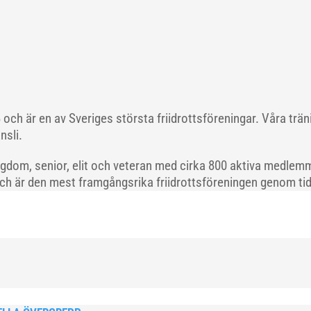
och är en av Sveriges största friidrottsföreningar. Våra trä
nsli.
gdom, senior, elit och veteran med cirka 800 aktiva medlemm
och är den mest framgångsrika friidrottsföreningen genom tide