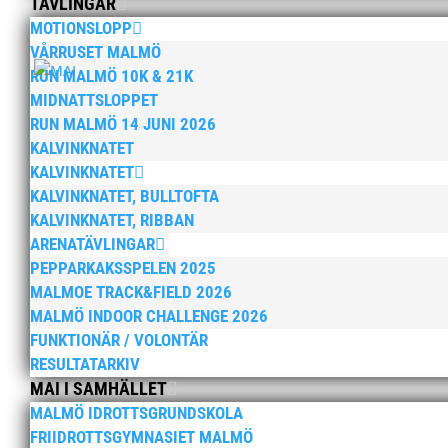
TÄVLINGAR
MOTIONSLOPP
VÅRRUSET MALMÖ
RUN MALMÖ 10K & 21K
MIDNATTSLOPPET
RUN MALMÖ 14 JUNI 2026
KALVINKNATET
KALVINKNATET
KALVINKNATET, BULLTOFTA
KALVINKNATET, RIBBAN
ARENATÄVLINGAR
PEPPARKAKSSPELEN 2025
MALMOE TRACK&FIELD 2026
MALMÖ INDOOR CHALLENGE 2026
FUNKTIONÄR / VOLONTÄR
RESULTATARKIV
MAI I SAMHÄLLET
MALMÖ IDROTTSGRUNDSKOLA
FRIIDROTTSGYMNASIET MALMÖ