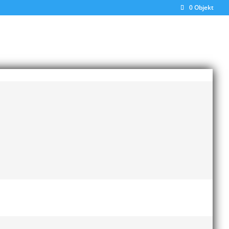
0 Objekt
Senaste inläggen
Bilder från Stafett-SM 2026
28 maj, 2026
Anders Hallström ny
klubbchef i MAI
13 april,
2026
Bilder från MAI Årsmöte
2026
13 april, 2026
Wictor i galacentrum –
sedan blir det Pallasspelen
28 januari, 2026