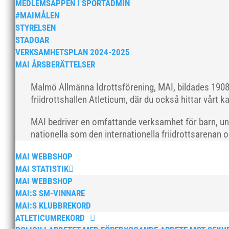
MEDLEMSAPPEN I SPORTADMIN
#MAIMÅLEN
STYRELSEN
STADGAR
VERKSAMHETSPLAN 2024-2025
MAI ÅRSBERÄTTELSER
Malmö Allmänna Idrottsförening, MAI, bildades 1908 
friidrottshallen Atleticum, där du också hittar vårt ka
MAI bedriver en omfattande verksamhet för barn, un
nationella som den internationella friidrottsarenan 
MAI WEBBSHOP
MAI STATISTIK
MAI WEBBSHOP
MAI:S SM-VINNARE
MAI:S KLUBBREKORD
ATLETICUMREKORD