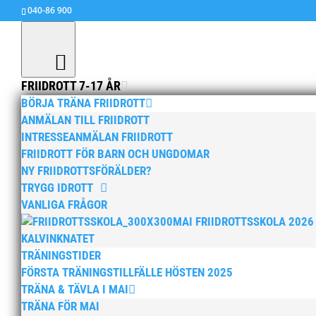
040-86 900
FRIIDROTT 7-17 ÅR
BÖRJA TRÄNA FRIIDROTT
ANMÄLAN TILL FRIIDROTT
PALLAS-spelen 25-26 jan
INTRESSEANMÄLAN FRIIDROTT
av
MAI
|
24 jan, 2014
|
Okategoriserade
FRIIDROTT FÖR BARN OCH UNGDOMAR
NY FRIIDROTTSFÖRÄLDER?
Den 25-26 januari avgörs PALLAS-spelen i Atle
TRYGG IDROTT
seniorer. För tredje gången arrangeras tävlin
VANLIGA FRÅGOR
Tidsprogram >> PM för deltagare...
MAI FRIIDROTTSSKOLA 2026
KALVINKNATET
TRÄNINGSTIDER
FÖRSTA TRÄNINGSTILLFÄLLE HÖSTEN 2025
TRÄNA & TÄVLA I MAI
TRÄNA FÖR MAI