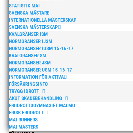
STATISTIK MAI
SVENSKA MÄSTARE
INTERNATIONELLA MÄSTERSKAP
SVENSKA MÄSTERSKAP
KVALGRÄNSER ISM
NORMGRÄNSER IJSM
NORMGRÄNSER IUSM 15-16-17
KVALGRÄNSER SM
NORMGRÄNSER JSM
NORMGRÄNSER USM 15-16-17
INFORMATION FÖR AKTIVA
FÖRSÄKRINGSINFO
TRYGG IDROTT
AKUT SKADEBEHANDLING
FRIIDROTTSGYMNASIET MALMÖ
FRISK FRIIDROTT
MAI RUNNERS
MAI MASTERS