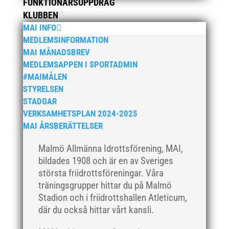
FUNKTIONÄRSUPPDRAG
augusti 2020
KLUBBEN
juni 2020
MAI INFO
april 2020
MEDLEMSINFORMATION
MAI MÅNADSBREV
mars 2020
MEDLEMSAPPEN I SPORTADMIN
februari 2020
#MAIMÅLEN
januari 2020
STYRELSEN
november 2019
STADGAR
VERKSAMHETSPLAN 2024-2025
oktober 2019
MAI ÅRSBERÄTTELSER
september 2019
augusti 2019
Malmö Allmänna Idrottsförening, MAI,
juli 2019
bildades 1908 och är en av Sveriges
största friidrottsföreningar. Våra
juni 2019
träningsgrupper hittar du på Malmö
maj 2019
Stadion och i friidrottshallen Atleticum,
april 2019
där du också hittar vårt kansli.
mars 2019