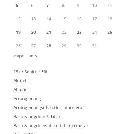
5
6
7
8
9
10
11
12
13
14
15
16
17
18
19
20
21
22
23
24
25
26
27
28
29
30
31
« apr
jun »
15+ / Senior / Elit
Aktuellt
Allmänt
Arrangemang
Arrangemangsutskottet informerar
Barn & ungdom 6-14 år
Barn & ungdomsutskottet informerar