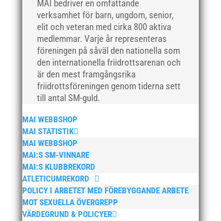
MAI bedriver en omfattande
februari 2019
verksamhet för barn, ungdom, senior,
januari 2019
elit och veteran med cirka 800 aktiva
december 2018
medlemmar. Varje år representeras
föreningen på såväl den nationella som
november 2018
den internationella friidrottsarenan och
oktober 2018
är den mest framgångsrika
september 2018
friidrottsföreningen genom tiderna sett
augusti 2018
till antal SM-guld.
juli 2018
MAI WEBBSHOP
juni 2018
MAI STATISTIK
maj 2018
MAI WEBBSHOP
MAI:S SM-VINNARE
april 2018
MAI:S KLUBBREKORD
mars 2018
ATLETICUMREKORD
februari 2018
POLICY I ARBETET MED FÖREBYGGANDE ARBETE
januari 2018
MOT SEXUELLA ÖVERGREPP
VÄRDEGRUND & POLICYER
december 2017