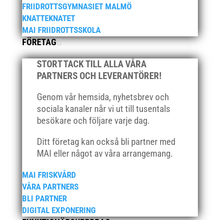
mars 2022
FRIIDROTTSGYMNASIET MALMÖ
KNATTEKNATET
januari 2022
MAI FRIIDROTTSSKOLA
december 2021
FÖRETAG
november 2021
STORT TACK TILL ALLA VÅRA
oktober 2021
PARTNERS OCH LEVERANTÖRER!
september 2021
juni 2021
Genom vår hemsida, nyhetsbrev och
sociala kanaler når vi ut till tusentals
maj 2021
besökare och följare varje dag.
april 2021
mars 2021
Ditt företag kan också bli partner med
februari 2021
MAI eller något av våra arrangemang.
december 2020
MAI FRISKVÅRD
november 2020
VÅRA PARTNERS
oktober 2020
BLI PARTNER
DIGITAL EXPONERING
september 2020