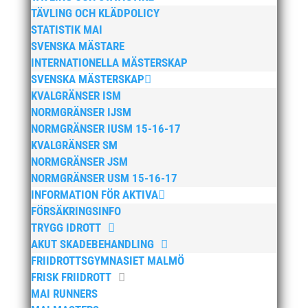
TÄVLING OCH KLÄDPOLICY
maj 2026
STATISTIK MAI
SVENSKA MÄSTARE
april 2026
INTERNATIONELLA MÄSTERSKAP
januari 2026
SVENSKA MÄSTERSKAP
december 2025
KVALGRÄNSER ISM
november 2025
NORMGRÄNSER IJSM
NORMGRÄNSER IUSM 15-16-17
oktober 2025
KVALGRÄNSER SM
augusti 2025
NORMGRÄNSER JSM
juli 2025
NORMGRÄNSER USM 15-16-17
april 2025
INFORMATION FÖR AKTIVA
FÖRSÄKRINGSINFO
mars 2025
TRYGG IDROTT
januari 2025
AKUT SKADEBEHANDLING
oktober 2024
FRIIDROTTSGYMNASIET MALMÖ
september 2024
FRISK FRIIDROTT
MAI RUNNERS
augusti 2024