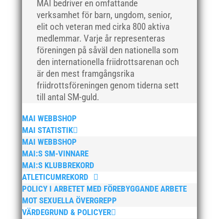
MAI bedriver en omfattande
maj 2018
verksamhet för barn, ungdom, senior,
april 2018
elit och veteran med cirka 800 aktiva
mars 2018
medlemmar. Varje år representeras
februari 2018
föreningen på såväl den nationella som
den internationella friidrottsarenan och
januari 2018
är den mest framgångsrika
december 2017
friidrottsföreningen genom tiderna sett
november 2017
till antal SM-guld.
oktober 2017
MAI WEBBSHOP
september 2017
MAI STATISTIK
augusti 2017
MAI WEBBSHOP
juli 2017
MAI:S SM-VINNARE
juni 2017
MAI:S KLUBBREKORD
ATLETICUMREKORD
maj 2017
POLICY I ARBETET MED FÖREBYGGANDE ARBETE
april 2017
MOT SEXUELLA ÖVERGREPP
mars 2017
VÄRDEGRUND & POLICYER