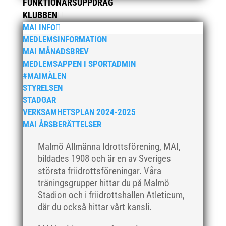
augusti 2019
FUNKTIONÄRSUPPDRAG
KLUBBEN
juli 2019
MAI INFO
juni 2019
MEDLEMSINFORMATION
maj 2019
MAI MÅNADSBREV
april 2019
MEDLEMSAPPEN I SPORTADMIN
#MAIMÅLEN
mars 2019
STYRELSEN
februari 2019
STADGAR
januari 2019
VERKSAMHETSPLAN 2024-2025
december 2018
MAI ÅRSBERÄTTELSER
november 2018
Malmö Allmänna Idrottsförening, MAI,
oktober 2018
bildades 1908 och är en av Sveriges
september 2018
största friidrottsföreningar. Våra
träningsgrupper hittar du på Malmö
augusti 2018
Stadion och i friidrottshallen Atleticum,
juli 2018
där du också hittar vårt kansli.
juni 2018