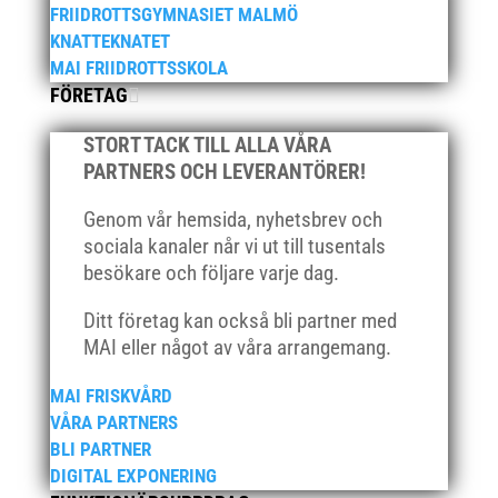
mars 2021
FRIIDROTTSGYMNASIET MALMÖ
februari 2021
KNATTEKNATET
MAI FRIIDROTTSSKOLA
december 2020
FÖRETAG
november 2020
oktober 2020
STORT TACK TILL ALLA VÅRA
september 2020
PARTNERS OCH LEVERANTÖRER!
augusti 2020
Genom vår hemsida, nyhetsbrev och
juni 2020
sociala kanaler når vi ut till tusentals
april 2020
besökare och följare varje dag.
mars 2020
Ditt företag kan också bli partner med
februari 2020
MAI eller något av våra arrangemang.
januari 2020
MAI FRISKVÅRD
november 2019
VÅRA PARTNERS
oktober 2019
BLI PARTNER
september 2019
DIGITAL EXPONERING