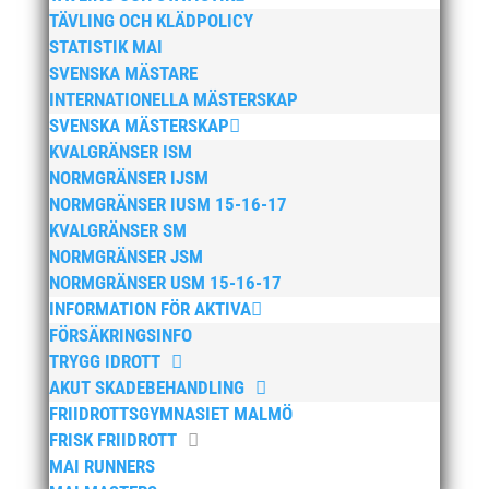
TÄVLING OCH KLÄDPOLICY
mars 2025
STATISTIK MAI
januari 2025
SVENSKA MÄSTARE
oktober 2024
INTERNATIONELLA MÄSTERSKAP
SVENSKA MÄSTERSKAP
september 2024
KVALGRÄNSER ISM
augusti 2024
NORMGRÄNSER IJSM
juni 2024
NORMGRÄNSER IUSM 15-16-17
april 2024
KVALGRÄNSER SM
NORMGRÄNSER JSM
mars 2024
NORMGRÄNSER USM 15-16-17
februari 2024
INFORMATION FÖR AKTIVA
januari 2024
FÖRSÄKRINGSINFO
december 2023
TRYGG IDROTT
AKUT SKADEBEHANDLING
maj 2023
FRIIDROTTSGYMNASIET MALMÖ
april 2023
FRISK FRIIDROTT
januari 2023
MAI RUNNERS
november 2022