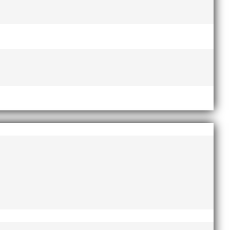
Lasse Johnssons livsgärning
hyllad på Friidrottsgalan
28
januari, 2026
maj 2026
april 2026
januari 2026
december 2025
november 2025
oktober 2025
augusti 2025
juli 2025
april 2025
mars 2025
januari 2025
oktober 2024