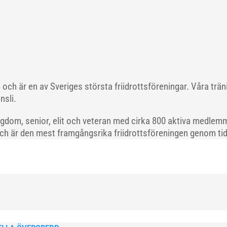
och är en av Sveriges största friidrottsföreningar. Våra trä
nsli.
gdom, senior, elit och veteran med cirka 800 aktiva medlemm
och är den mest framgångsrika friidrottsföreningen genom tide