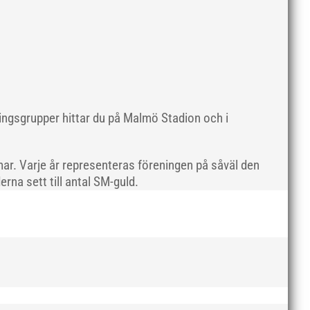
maj 2019
april 2019
mars 2019
februari 2019
januari 2019
december 2018
ningsgrupper hittar du på Malmö Stadion och i
november 2018
oktober 2018
ar. Varje år representeras föreningen på såväl den
september 2018
rna sett till antal SM-guld.
augusti 2018
juli 2018
juni 2018
maj 2018
april 2018
mars 2018