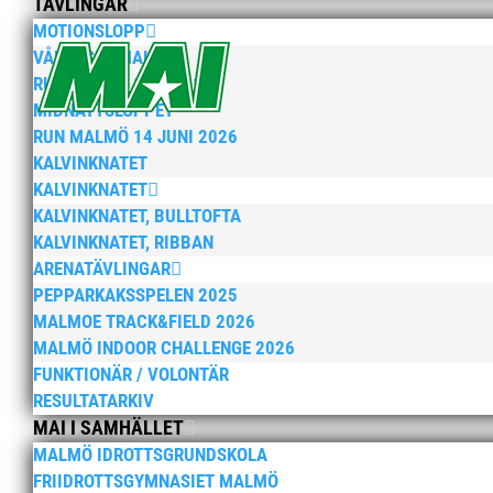
TÄVLINGAR
MOTIONSLOPP
VÅRRUSET MALMÖ
RUN MALMÖ 10K & 21K
MIDNATTSLOPPET
RUN MALMÖ 14 JUNI 2026
KALVINKNATET
KALVINKNATET
KALVINKNATET, BULLTOFTA
KALVINKNATET, RIBBAN
ARENATÄVLINGAR
PEPPARKAKSSPELEN 2025
MALMOE TRACK&FIELD 2026
MALMÖ INDOOR CHALLENGE 2026
FUNKTIONÄR / VOLONTÄR
RESULTATARKIV
MAI I SAMHÄLLET
MALMÖ IDROTTSGRUNDSKOLA
FRIIDROTTSGYMNASIET MALMÖ