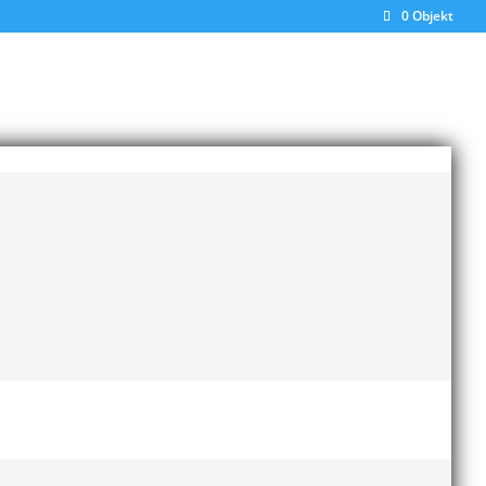
0 Objekt
Senaste inläggen
Bilder från Stafett-SM 2026
28 maj, 2026
Anders Hallström ny
klubbchef i MAI
13 april,
2026
Bilder från MAI Årsmöte
2026
13 april, 2026
Wictor i galacentrum –
sedan blir det Pallasspelen
inna.
28 januari, 2026
rit