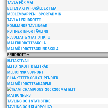
TÄVLA FÖR MAI
att ta...
BLI EN AKTIV FÖRÄLDER I MAI
MEDLEMSAPPEN I SPORTADMIN
TÄVLA I FRIIDROTT
KOMMANDE TÄVLINGAR
RUTINER INFÖR TÄVLING
RESULTAT & STATISTIK
MAI FRIIDROTTSSKOLA
MALMÖ IDROTTSGRUNDSKOLA
FRIIDROTT +
ELITAKTIVA
ELITUTSKOTT & ELITRÅD
MEDICINSK SUPPORT
BLANKETTER OCH STIPENDIER
MALMÖ IDROTTSAKADEMI
MAI ELIT
MAI RUNNERS
TÄVLING OCH STATISTIK
TÄVLING OCH KLÄDPOLICY