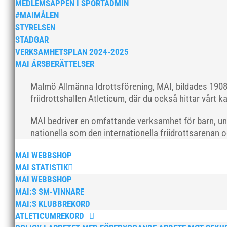
MEDLEMSAPPEN I SPORTADMIN
#MAIMÅLEN
STYRELSEN
STADGAR
VERKSAMHETSPLAN 2024-2025
MAI ÅRSBERÄTTELSER
Malmö Allmänna Idrottsförening, MAI, bildades 1908 
friidrottshallen Atleticum, där du också hittar vårt ka
MAI bedriver en omfattande verksamhet för barn, un
nationella som den internationella friidrottsarenan 
MAI WEBBSHOP
MAI STATISTIK
MAI WEBBSHOP
MAI:S SM-VINNARE
MAI:S KLUBBREKORD
ATLETICUMREKORD