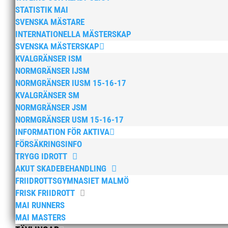
STATISTIK MAI
SVENSKA MÄSTARE
INTERNATIONELLA MÄSTERSKAP
SVENSKA MÄSTERSKAP
KVALGRÄNSER ISM
NORMGRÄNSER IJSM
NORMGRÄNSER IUSM 15-16-17
KVALGRÄNSER SM
NORMGRÄNSER JSM
NORMGRÄNSER USM 15-16-17
INFORMATION FÖR AKTIVA
FÖRSÄKRINGSINFO
TRYGG IDROTT
AKUT SKADEBEHANDLING
FRIIDROTTSGYMNASIET MALMÖ
FRISK FRIIDROTT
MAI RUNNERS
MAI MASTERS