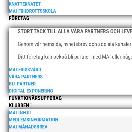
KNATTEKNATET
MAI FRIIDROTTSSKOLA
FÖRETAG
STORT TACK TILL ALLA VÅRA PARTNERS OCH LE
Genom vår hemsida, nyhetsbrev och sociala kanaler nå
Ditt företag kan också bli partner med MAI eller nå
MAI FRISKVÅRD
VÅRA PARTNERS
BLI PARTNER
DIGITAL EXPONERING
FUNKTIONÄRSUPPDRAG
KLUBBEN
MAI INFO
MEDLEMSINFORMATION
MAI MÅNADSBREV