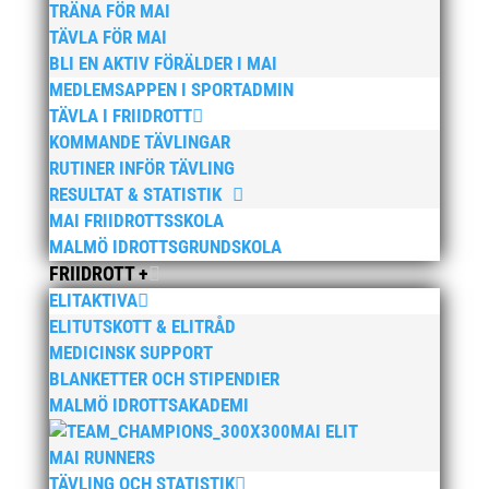
TRÄNA FÖR MAI
Bilder från MAI Årsmöte 2026
13 april, 2026
TÄVLA FÖR MAI
BLI EN AKTIV FÖRÄLDER I MAI
Wictor i galacentrum – sedan blir det Pallasspelen
28
MEDLEMSAPPEN I SPORTADMIN
januari, 2026
TÄVLA I FRIIDROTT
Lasse Johnssons livsgärning hyllad på Friidrottsgalan
KOMMANDE TÄVLINGAR
28 januari, 2026
RUTINER INFÖR TÄVLING
RESULTAT & STATISTIK
maj 2026
MAI FRIIDROTTSSKOLA
april 2026
MALMÖ IDROTTSGRUNDSKOLA
januari 2026
FRIIDROTT +
ELITAKTIVA
december 2025
ELITUTSKOTT & ELITRÅD
november 2025
MEDICINSK SUPPORT
oktober 2025
BLANKETTER OCH STIPENDIER
augusti 2025
MALMÖ IDROTTSAKADEMI
MAI ELIT
juli 2025
MAI RUNNERS
april 2025
TÄVLING OCH STATISTIK