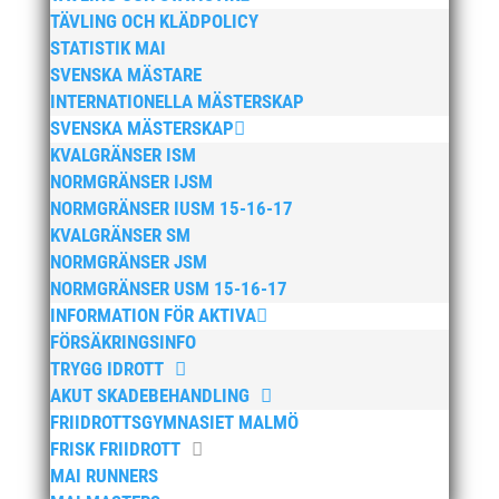
mars 2025
TÄVLING OCH KLÄDPOLICY
januari 2025
STATISTIK MAI
SVENSKA MÄSTARE
oktober 2024
INTERNATIONELLA MÄSTERSKAP
september 2024
SVENSKA MÄSTERSKAP
augusti 2024
KVALGRÄNSER ISM
juni 2024
NORMGRÄNSER IJSM
NORMGRÄNSER IUSM 15-16-17
april 2024
KVALGRÄNSER SM
mars 2024
NORMGRÄNSER JSM
februari 2024
NORMGRÄNSER USM 15-16-17
januari 2024
INFORMATION FÖR AKTIVA
FÖRSÄKRINGSINFO
december 2023
TRYGG IDROTT
maj 2023
AKUT SKADEBEHANDLING
april 2023
FRIIDROTTSGYMNASIET MALMÖ
januari 2023
FRISK FRIIDROTT
MAI RUNNERS
november 2022