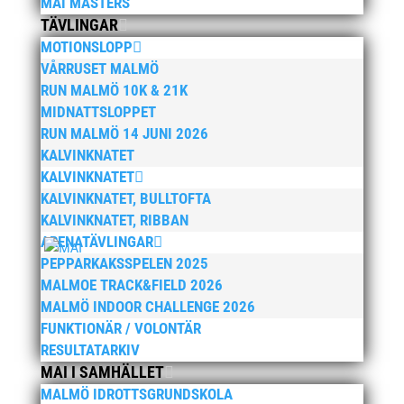
MAI MASTERS
oktober 2022
TÄVLINGAR
september 2022
MOTIONSLOPP
augusti 2022
VÅRRUSET MALMÖ
RUN MALMÖ 10K & 21K
juni 2022
MIDNATTSLOPPET
april 2022
RUN MALMÖ 14 JUNI 2026
mars 2022
KALVINKNATET
januari 2022
KALVINKNATET
KALVINKNATET, BULLTOFTA
december 2021
KALVINKNATET, RIBBAN
november 2021
ARENATÄVLINGAR
oktober 2021
PEPPARKAKSSPELEN 2025
september 2021
MALMOE TRACK&FIELD 2026
MALMÖ INDOOR CHALLENGE 2026
juni 2021
FUNKTIONÄR / VOLONTÄR
maj 2021
RESULTATARKIV
april 2021
MAI I SAMHÄLLET
mars 2021
MALMÖ IDROTTSGRUNDSKOLA