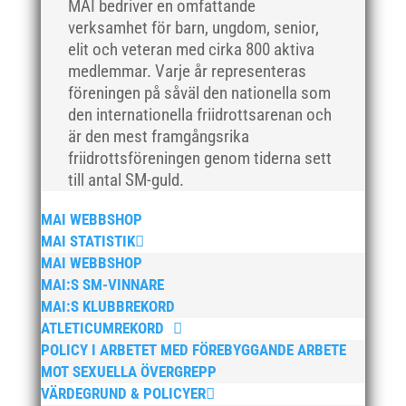
mars 2018
MAI bedriver en omfattande
verksamhet för barn, ungdom, senior,
februari 2018
elit och veteran med cirka 800 aktiva
januari 2018
medlemmar. Varje år representeras
december 2017
föreningen på såväl den nationella som
november 2017
den internationella friidrottsarenan och
är den mest framgångsrika
oktober 2017
friidrottsföreningen genom tiderna sett
september 2017
till antal SM-guld.
augusti 2017
MAI WEBBSHOP
juli 2017
MAI STATISTIK
juni 2017
MAI WEBBSHOP
maj 2017
MAI:S SM-VINNARE
april 2017
MAI:S KLUBBREKORD
ATLETICUMREKORD
mars 2017
POLICY I ARBETET MED FÖREBYGGANDE ARBETE
februari 2017
MOT SEXUELLA ÖVERGREPP
januari 2017
VÄRDEGRUND & POLICYER