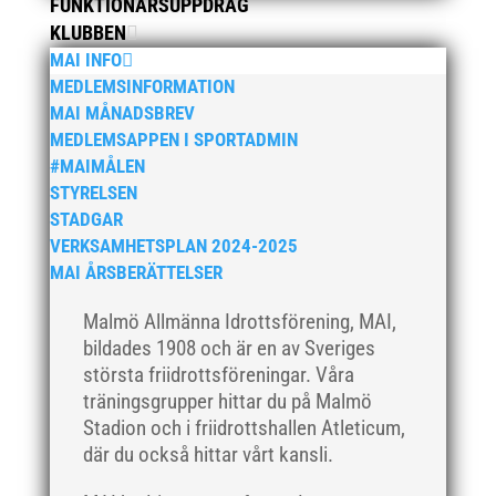
juni 2019
FUNKTIONÄRSUPPDRAG
KLUBBEN
maj 2019
MAI INFO
april 2019
MEDLEMSINFORMATION
mars 2019
MAI MÅNADSBREV
februari 2019
MEDLEMSAPPEN I SPORTADMIN
#MAIMÅLEN
januari 2019
STYRELSEN
december 2018
STADGAR
november 2018
VERKSAMHETSPLAN 2024-2025
oktober 2018
MAI ÅRSBERÄTTELSER
september 2018
Malmö Allmänna Idrottsförening, MAI,
augusti 2018
bildades 1908 och är en av Sveriges
juli 2018
största friidrottsföreningar. Våra
juni 2018
träningsgrupper hittar du på Malmö
Stadion och i friidrottshallen Atleticum,
maj 2018
där du också hittar vårt kansli.
april 2018