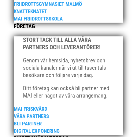
FRIIDROTTSGYMNASIET MALMÖ
november 2020
KNATTEKNATET
oktober 2020
MAI FRIIDROTTSSKOLA
FÖRETAG
september 2020
augusti 2020
STORT TACK TILL ALLA VÅRA
juni 2020
PARTNERS OCH LEVERANTÖRER!
april 2020
Genom vår hemsida, nyhetsbrev och
mars 2020
sociala kanaler når vi ut till tusentals
februari 2020
besökare och följare varje dag.
januari 2020
Ditt företag kan också bli partner med
november 2019
MAI eller något av våra arrangemang.
oktober 2019
MAI FRISKVÅRD
september 2019
VÅRA PARTNERS
augusti 2019
BLI PARTNER
juli 2019
DIGITAL EXPONERING