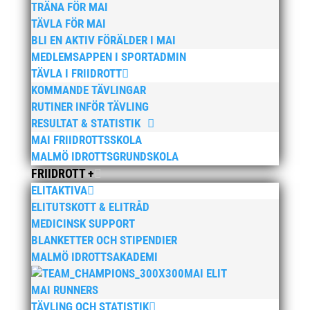
TRÄNA FÖR MAI
Wictor i galacentrum – sedan blir det Pallasspelen
28
TÄVLA FÖR MAI
januari, 2026
BLI EN AKTIV FÖRÄLDER I MAI
Lasse Johnssons livsgärning hyllad på Friidrottsgalan
MEDLEMSAPPEN I SPORTADMIN
28 januari, 2026
TÄVLA I FRIIDROTT
KOMMANDE TÄVLINGAR
maj 2026
RUTINER INFÖR TÄVLING
april 2026
RESULTAT & STATISTIK
MAI FRIIDROTTSSKOLA
januari 2026
MALMÖ IDROTTSGRUNDSKOLA
december 2025
FRIIDROTT +
november 2025
ELITAKTIVA
oktober 2025
ELITUTSKOTT & ELITRÅD
MEDICINSK SUPPORT
augusti 2025
BLANKETTER OCH STIPENDIER
juli 2025
MALMÖ IDROTTSAKADEMI
april 2025
MAI ELIT
mars 2025
MAI RUNNERS
TÄVLING OCH STATISTIK
januari 2025