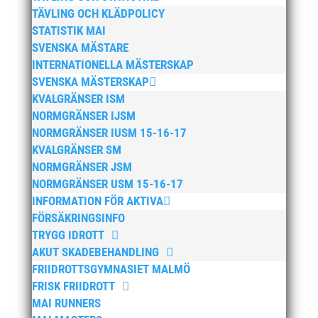
TÄVLING OCH KLÄDPOLICY
oktober 2024
STATISTIK MAI
september 2024
SVENSKA MÄSTARE
augusti 2024
INTERNATIONELLA MÄSTERSKAP
SVENSKA MÄSTERSKAP
juni 2024
KVALGRÄNSER ISM
april 2024
NORMGRÄNSER IJSM
mars 2024
NORMGRÄNSER IUSM 15-16-17
februari 2024
KVALGRÄNSER SM
NORMGRÄNSER JSM
januari 2024
NORMGRÄNSER USM 15-16-17
december 2023
INFORMATION FÖR AKTIVA
maj 2023
FÖRSÄKRINGSINFO
april 2023
TRYGG IDROTT
AKUT SKADEBEHANDLING
januari 2023
FRIIDROTTSGYMNASIET MALMÖ
november 2022
FRISK FRIIDROTT
oktober 2022
MAI RUNNERS
september 2022