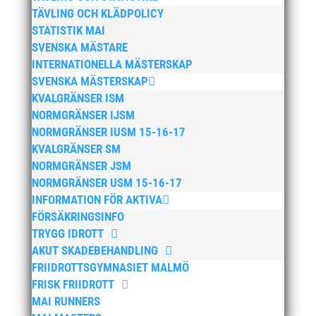
juli 2025
TÄVLING OCH KLÄDPOLICY
april 2025
STATISTIK MAI
mars 2025
SVENSKA MÄSTARE
INTERNATIONELLA MÄSTERSKAP
januari 2025
SVENSKA MÄSTERSKAP
oktober 2024
KVALGRÄNSER ISM
september 2024
NORMGRÄNSER IJSM
augusti 2024
NORMGRÄNSER IUSM 15-16-17
KVALGRÄNSER SM
juni 2024
NORMGRÄNSER JSM
april 2024
NORMGRÄNSER USM 15-16-17
mars 2024
INFORMATION FÖR AKTIVA
februari 2024
FÖRSÄKRINGSINFO
TRYGG IDROTT
januari 2024
AKUT SKADEBEHANDLING
december 2023
FRIIDROTTSGYMNASIET MALMÖ
maj 2023
FRISK FRIIDROTT
april 2023
MAI RUNNERS