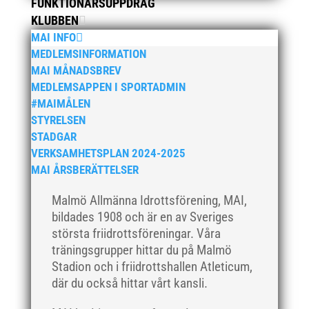
FUNKTIONÄRSUPPDRAG
september 2019
KLUBBEN
augusti 2019
MAI INFO
juli 2019
MEDLEMSINFORMATION
juni 2019
MAI MÅNADSBREV
MEDLEMSAPPEN I SPORTADMIN
maj 2019
#MAIMÅLEN
april 2019
STYRELSEN
mars 2019
STADGAR
februari 2019
VERKSAMHETSPLAN 2024-2025
MAI ÅRSBERÄTTELSER
januari 2019
december 2018
Malmö Allmänna Idrottsförening, MAI,
november 2018
bildades 1908 och är en av Sveriges
största friidrottsföreningar. Våra
oktober 2018
träningsgrupper hittar du på Malmö
september 2018
Stadion och i friidrottshallen Atleticum,
augusti 2018
där du också hittar vårt kansli.
juli 2018