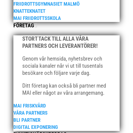
april 2021
FRIIDROTTSGYMNASIET MALMÖ
KNATTEKNATET
mars 2021
MAI FRIIDROTTSSKOLA
februari 2021
FÖRETAG
december 2020
november 2020
STORT TACK TILL ALLA VÅRA
PARTNERS OCH LEVERANTÖRER!
oktober 2020
september 2020
Genom vår hemsida, nyhetsbrev och
augusti 2020
sociala kanaler når vi ut till tusentals
besökare och följare varje dag.
juni 2020
april 2020
Ditt företag kan också bli partner med
mars 2020
MAI eller något av våra arrangemang.
februari 2020
MAI FRISKVÅRD
januari 2020
VÅRA PARTNERS
november 2019
BLI PARTNER
oktober 2019
DIGITAL EXPONERING