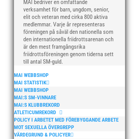
MAI bedriver en omfattande
juni 2018
verksamhet för barn, ungdom, senior,
maj 2018
elit och veteran med cirka 800 aktiva
april 2018
medlemmar. Varje år representeras
föreningen på såväl den nationella som
mars 2018
den internationella friidrottsarenan och
februari 2018
är den mest framgångsrika
januari 2018
friidrottsföreningen genom tiderna sett
december 2017
till antal SM-guld.
november 2017
MAI WEBBSHOP
oktober 2017
MAI STATISTIK
september 2017
MAI WEBBSHOP
augusti 2017
MAI:S SM-VINNARE
MAI:S KLUBBREKORD
juli 2017
ATLETICUMREKORD
juni 2017
POLICY I ARBETET MED FÖREBYGGANDE ARBETE
maj 2017
MOT SEXUELLA ÖVERGREPP
april 2017
VÄRDEGRUND & POLICYER