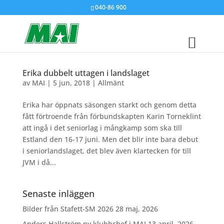
040-86 900
Erika dubbelt uttagen i landslaget
av
MAI
|
5 jun, 2018
|
Allmänt
Erika har öppnats säsongen starkt och genom detta
fått förtroende från förbundskapten Karin Torneklint
att ingå i det seniorlag i mångkamp som ska till
Estland den 16-17 juni. Men det blir inte bara debut
i seniorlandslaget, det blev även klartecken för till
JVM i då...
Senaste inläggen
Bilder från Stafett-SM 2026
28 maj, 2026
Anders Hallström ny klubbchef i MAI
13 april, 2026