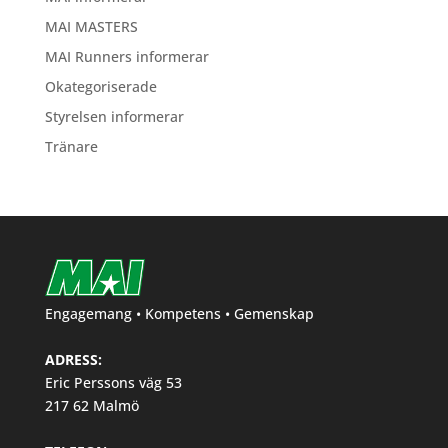
MAI MASTERS
MAI Runners informerar
Okategoriserade
Styrelsen informerar
Tränare
Engagemang • Kompetens • Gemenskap
ADRESS:
Eric Perssons väg 53
217 62 Malmö