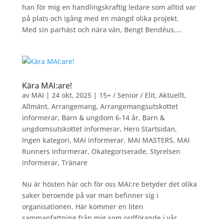
han för mig en handlingskraftig ledare som alltid var
på plats och igång med en mängd olika projekt.
Med sin parhäst och nära vän, Bengt Bendéus,...
Kära MAI:are!
av
MAI
|
24 okt, 2025
|
15+ / Senior / Elit
,
Aktuellt
,
Allmänt
,
Arrangemang
,
Arrangemangsutskottet
informerar
,
Barn & ungdom 6-14 år
,
Barn &
ungdomsutskottet informerar
,
Hero Startsidan
,
Ingen kategori
,
MAI informerar
,
MAI MASTERS
,
MAI
Runners informerar
,
Okategoriserade
,
Styrelsen
informerar
,
Tränare
Nu är hösten här och för oss MAI:re betyder det olika
saker beroende på var man befinner sig i
organisationen. Här kommer en liten
sammanfattning från mig som ordförande i vår