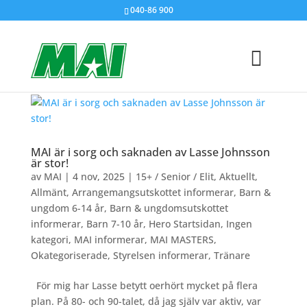
040-86 900
MAI är i sorg och saknaden av Lasse Johnsson
är stor!
av
MAI
|
4 nov, 2025
|
15+ / Senior / Elit
,
Aktuellt
,
Allmänt
,
Arrangemangsutskottet informerar
,
Barn &
ungdom 6-14 år
,
Barn & ungdomsutskottet
informerar
,
Barn 7-10 år
,
Hero Startsidan
,
Ingen
kategori
,
MAI informerar
,
MAI MASTERS
,
Okategoriserade
,
Styrelsen informerar
,
Tränare
För mig har Lasse betytt oerhört mycket på flera
plan. På 80- och 90-talet, då jag själv var aktiv, var