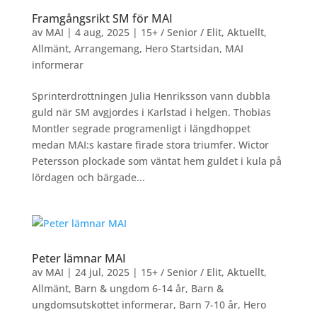
Framgångsrikt SM för MAI
av
MAI
|
4 aug, 2025
|
15+ / Senior / Elit
,
Aktuellt
,
Allmänt
,
Arrangemang
,
Hero Startsidan
,
MAI
informerar
Sprinterdrottningen Julia Henriksson vann dubbla
guld när SM avgjordes i Karlstad i helgen. Thobias
Montler segrade programenligt i längdhoppet
medan MAI:s kastare firade stora triumfer. Wictor
Petersson plockade som väntat hem guldet i kula på
lördagen och bärgade...
Peter lämnar MAI
av
MAI
|
24 jul, 2025
|
15+ / Senior / Elit
,
Aktuellt
,
Allmänt
,
Barn & ungdom 6-14 år
,
Barn &
ungdomsutskottet informerar
,
Barn 7-10 år
,
Hero