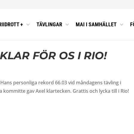
RIIDROTT +
TÄVLINGAR
MAI I SAMHÄLLET
F
L FRIIDROTT
 & ELITRÅD
MALMÖ
FORMATION
KLAR FÖR OS I RIO!
MÄLAN FRIIDROTT
SUPPORT
10K & 21K
SBREV
FÖR BARN OCH UNGDOMAR
 OCH STIPENDIER
PPET
EN I SPORTADMIN
TTSFÖRÄLDER?
TTSAKADEMI
io! Hans personliga rekord 66.03 vid måndagens tävling i
TT
kommitte gav Axel klartecken. Grattis och lycka till i Rio!
ÅGOR
SPLAN 2024-2025
ÄTTELSER