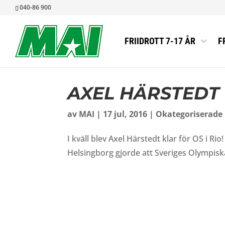
040-86 900
FRIIDROTT 7-17 ÅR
F
ANMÄLAN TIL
ELITUTSKOTT
VÅRRUSET 
MEDLEMSIN
AXEL HÄRSTEDT 
INTRESSEAN
MEDICINSK 
RUN MALMÖ 
MAI MÅNAD
FRIIDROTT 
BLANKETTER
MIDNATTSLO
MEDLEMSAPP
av
MAI
|
17 jul, 2016
|
Okategoriserade
NY FRIIDRO
MALMÖ IDRO
#MAIMÅLEN
I kväll blev Axel Härstedt klar för OS i R
TRYGG IDRO
STYRELSEN
Helsingborg gjorde att Sveriges Olympiska 
VANLIGA FR
STADGAR
VERKSAMHET
MAI ÅRSBER