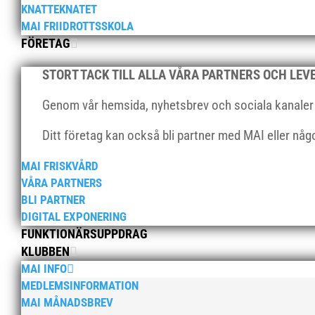
KNATTEKNATET
MAI FRIIDROTTSSKOLA
FÖRETAG
STORT TACK TILL ALLA VÅRA PARTNERS OCH LE
Genom vår hemsida, nyhetsbrev och sociala kanaler nå
Ditt företag kan också bli partner med MAI eller nå
MAI FRISKVÅRD
VÅRA PARTNERS
BLI PARTNER
DIGITAL EXPONERING
FUNKTIONÄRSUPPDRAG
KLUBBEN
MAI INFO
MEDLEMSINFORMATION
MAI MÅNADSBREV