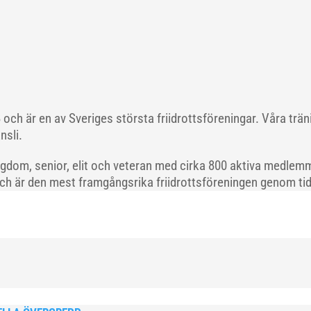
och är en av Sveriges största friidrottsföreningar. Våra trä
nsli.
gdom, senior, elit och veteran med cirka 800 aktiva medlemm
och är den mest framgångsrika friidrottsföreningen genom tide