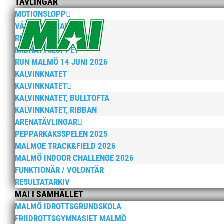
TÄVLINGAR
MOTIONSLOPP
VÅRRUSET MALMÖ
RUN MALMÖ 10K & 21K
MIDNATTSLOPPET
RUN MALMÖ 14 JUNI 2026
KALVINKNATET
KALVINKNATET
KALVINKNATET, BULLTOFTA
KALVINKNATET, RIBBAN
ARENATÄVLINGAR
PEPPARKAKSSPELEN 2025
MALMOE TRACK&FIELD 2026
MALMÖ INDOOR CHALLENGE 2026
FUNKTIONÄR / VOLONTÄR
RESULTATARKIV
MAI I SAMHÄLLET
MALMÖ IDROTTSGRUNDSKOLA
FRIIDROTTSGYMNASIET MALMÖ