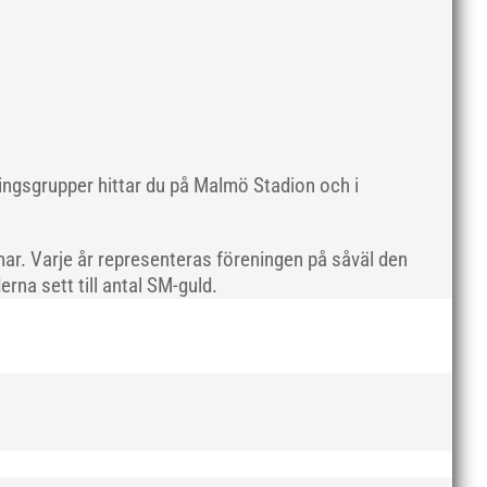
maj 2019
april 2019
mars 2019
februari 2019
januari 2019
december 2018
ningsgrupper hittar du på Malmö Stadion och i
november 2018
oktober 2018
ar. Varje år representeras föreningen på såväl den
september 2018
rna sett till antal SM-guld.
augusti 2018
juli 2018
juni 2018
maj 2018
april 2018
mars 2018