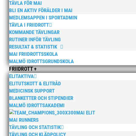
TÄVLA FÖR MAI
BLI EN AKTIV FÖRÄLDER I MAI
MEDLEMSAPPEN I SPORTADMIN
TÄVLA I FRIIDROTT
KOMMANDE TÄVLINGAR
RUTINER INFÖR TÄVLING
RESULTAT & STATISTIK
MAI FRIIDROTTSSKOLA
MALMÖ IDROTTSGRUNDSKOLA
FRIIDROTT +
ELITAKTIVA
ELITUTSKOTT & ELITRÅD
MEDICINSK SUPPORT
BLANKETTER OCH STIPENDIER
MALMÖ IDROTTSAKADEMI
MAI ELIT
MAI RUNNERS
TÄVLING OCH STATISTIK
TÄVLING OCH KLÄDPOLICY