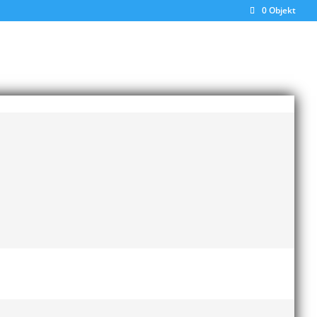
0 Objekt
Senaste inläggen
Bilder från Stafett-SM 2026
28 maj, 2026
.30.
Anders Hallström ny
klubbchef i MAI
13 april,
2026
Bilder från MAI Årsmöte
2026
13 april, 2026
Wictor i galacentrum –
sedan blir det Pallasspelen
28 januari, 2026