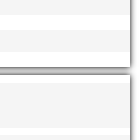
Lasse Johnssons livsgärning
hyllad på Friidrottsgalan
28
januari, 2026
maj 2026
april 2026
januari 2026
december 2025
november 2025
oktober 2025
augusti 2025
juli 2025
april 2025
mars 2025
januari 2025
oktober 2024