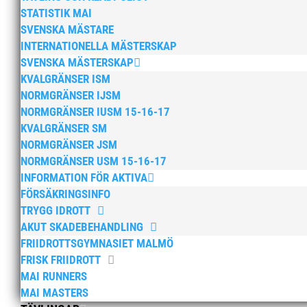
STATISTIK MAI
SVENSKA MÄSTARE
INTERNATIONELLA MÄSTERSKAP
SVENSKA MÄSTERSKAP
KVALGRÄNSER ISM
NORMGRÄNSER IJSM
NORMGRÄNSER IUSM 15-16-17
KVALGRÄNSER SM
NORMGRÄNSER JSM
NORMGRÄNSER USM 15-16-17
INFORMATION FÖR AKTIVA
FÖRSÄKRINGSINFO
TRYGG IDROTT
AKUT SKADEBEHANDLING
FRIIDROTTSGYMNASIET MALMÖ
FRISK FRIIDROTT
MAI RUNNERS
MAI MASTERS