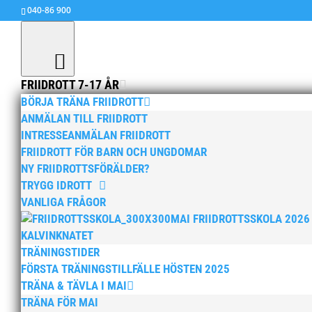
040-86 900
FRIIDROTT 7-17 ÅR
BÖRJA TRÄNA FRIIDROTT
ANMÄLAN TILL FRIIDROTT
Viktor i semi på 400 m hä
INTRESSEANMÄLAN FRIIDROTT
av
MAI
|
21 jul, 2016
|
Okategoriserade
FRIIDROTT FÖR BARN OCH UNGDOMAR
NY FRIIDROTTSFÖRÄLDER?
Viktor Nylander är klar för semifinal på 400 m h
TRYGG IDROTT
Lycka till i morgondagens semifinal!
VANLIGA FRÅGOR
MAI FRIIDROTTSSKOLA 2026
KALVINKNATET
TRÄNINGSTIDER
FÖRSTA TRÄNINGSTILLFÄLLE HÖSTEN 2025
TRÄNA & TÄVLA I MAI
TRÄNA FÖR MAI