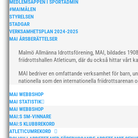
MEDLEMSAPPEN I SPORTADMIN
#MAIMÅLEN
STYRELSEN
STADGAR
VERKSAMHETSPLAN 2024-2025
MAI ÅRSBERÄTTELSER
Malmö Allmänna Idrottsförening, MAI, bildades 1908 
friidrottshallen Atleticum, där du också hittar vårt ka
MAI bedriver en omfattande verksamhet för barn, un
nationella som den internationella friidrottsarenan 
MAI WEBBSHOP
MAI STATISTIK
MAI WEBBSHOP
MAI:S SM-VINNARE
MAI:S KLUBBREKORD
ATLETICUMREKORD