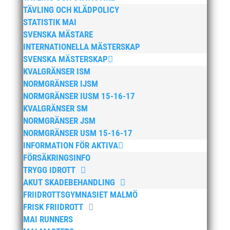
TÄVLING OCH KLÄDPOLICY
oktober 2024
STATISTIK MAI
september 2024
SVENSKA MÄSTARE
augusti 2024
INTERNATIONELLA MÄSTERSKAP
SVENSKA MÄSTERSKAP
juni 2024
KVALGRÄNSER ISM
april 2024
NORMGRÄNSER IJSM
mars 2024
NORMGRÄNSER IUSM 15-16-17
februari 2024
KVALGRÄNSER SM
NORMGRÄNSER JSM
januari 2024
NORMGRÄNSER USM 15-16-17
december 2023
INFORMATION FÖR AKTIVA
maj 2023
FÖRSÄKRINGSINFO
april 2023
TRYGG IDROTT
AKUT SKADEBEHANDLING
januari 2023
FRIIDROTTSGYMNASIET MALMÖ
november 2022
FRISK FRIIDROTT
oktober 2022
MAI RUNNERS
september 2022