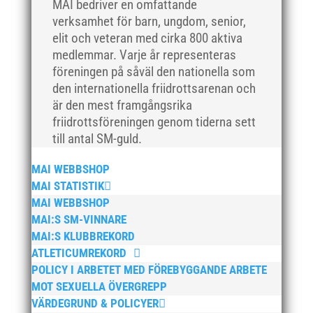
mars 2018
MAI bedriver en omfattande
verksamhet för barn, ungdom, senior,
februari 2018
elit och veteran med cirka 800 aktiva
januari 2018
medlemmar. Varje år representeras
december 2017
föreningen på såväl den nationella som
november 2017
den internationella friidrottsarenan och
är den mest framgångsrika
oktober 2017
friidrottsföreningen genom tiderna sett
september 2017
till antal SM-guld.
augusti 2017
MAI WEBBSHOP
juli 2017
MAI STATISTIK
juni 2017
MAI WEBBSHOP
maj 2017
MAI:S SM-VINNARE
april 2017
MAI:S KLUBBREKORD
ATLETICUMREKORD
mars 2017
POLICY I ARBETET MED FÖREBYGGANDE ARBETE
februari 2017
MOT SEXUELLA ÖVERGREPP
januari 2017
VÄRDEGRUND & POLICYER