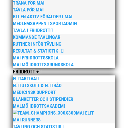
TRÄNA FÖR MAI
Wictor i galacentrum – sedan blir det Pallasspelen
28
TÄVLA FÖR MAI
januari, 2026
BLI EN AKTIV FÖRÄLDER I MAI
Lasse Johnssons livsgärning hyllad på Friidrottsgalan
MEDLEMSAPPEN I SPORTADMIN
28 januari, 2026
TÄVLA I FRIIDROTT
KOMMANDE TÄVLINGAR
maj 2026
RUTINER INFÖR TÄVLING
april 2026
RESULTAT & STATISTIK
MAI FRIIDROTTSSKOLA
januari 2026
MALMÖ IDROTTSGRUNDSKOLA
december 2025
FRIIDROTT +
november 2025
ELITAKTIVA
oktober 2025
ELITUTSKOTT & ELITRÅD
MEDICINSK SUPPORT
augusti 2025
BLANKETTER OCH STIPENDIER
juli 2025
MALMÖ IDROTTSAKADEMI
april 2025
MAI ELIT
mars 2025
MAI RUNNERS
TÄVLING OCH STATISTIK
januari 2025