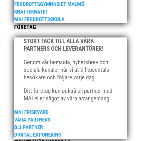
FRIIDROTTSGYMNASIET MALMÖ
november 2020
KNATTEKNATET
oktober 2020
MAI FRIIDROTTSSKOLA
FÖRETAG
september 2020
augusti 2020
STORT TACK TILL ALLA VÅRA
juni 2020
PARTNERS OCH LEVERANTÖRER!
april 2020
Genom vår hemsida, nyhetsbrev och
mars 2020
sociala kanaler når vi ut till tusentals
februari 2020
besökare och följare varje dag.
januari 2020
Ditt företag kan också bli partner med
november 2019
MAI eller något av våra arrangemang.
oktober 2019
MAI FRISKVÅRD
september 2019
VÅRA PARTNERS
augusti 2019
BLI PARTNER
juli 2019
DIGITAL EXPONERING