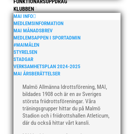
juni 2019
FUNKTIONÄRSUPPDRAG
KLUBBEN
maj 2019
MAI INFO
april 2019
MEDLEMSINFORMATION
mars 2019
MAI MÅNADSBREV
februari 2019
MEDLEMSAPPEN I SPORTADMIN
#MAIMÅLEN
januari 2019
STYRELSEN
december 2018
STADGAR
november 2018
VERKSAMHETSPLAN 2024-2025
oktober 2018
MAI ÅRSBERÄTTELSER
september 2018
Malmö Allmänna Idrottsförening, MAI,
augusti 2018
bildades 1908 och är en av Sveriges
juli 2018
största friidrottsföreningar. Våra
juni 2018
träningsgrupper hittar du på Malmö
Stadion och i friidrottshallen Atleticum,
maj 2018
där du också hittar vårt kansli.
april 2018