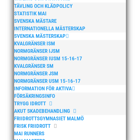
oktober 2024
TÄVLING OCH KLÄDPOLICY
september 2024
STATISTIK MAI
augusti 2024
SVENSKA MÄSTARE
INTERNATIONELLA MÄSTERSKAP
juni 2024
SVENSKA MÄSTERSKAP
april 2024
KVALGRÄNSER ISM
mars 2024
NORMGRÄNSER IJSM
februari 2024
NORMGRÄNSER IUSM 15-16-17
KVALGRÄNSER SM
januari 2024
NORMGRÄNSER JSM
december 2023
NORMGRÄNSER USM 15-16-17
maj 2023
INFORMATION FÖR AKTIVA
april 2023
FÖRSÄKRINGSINFO
TRYGG IDROTT
januari 2023
AKUT SKADEBEHANDLING
november 2022
FRIIDROTTSGYMNASIET MALMÖ
oktober 2022
FRISK FRIIDROTT
september 2022
MAI RUNNERS