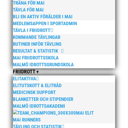
TRÄNA FÖR MAI
januari, 2026
TÄVLA FÖR MAI
Lasse Johnssons livsgärning hyllad på Friidrottsgalan
BLI EN AKTIV FÖRÄLDER I MAI
28 januari, 2026
MEDLEMSAPPEN I SPORTADMIN
TÄVLA I FRIIDROTT
maj 2026
KOMMANDE TÄVLINGAR
april 2026
RUTINER INFÖR TÄVLING
RESULTAT & STATISTIK
januari 2026
MAI FRIIDROTTSSKOLA
december 2025
MALMÖ IDROTTSGRUNDSKOLA
november 2025
FRIIDROTT +
oktober 2025
ELITAKTIVA
ELITUTSKOTT & ELITRÅD
augusti 2025
MEDICINSK SUPPORT
juli 2025
BLANKETTER OCH STIPENDIER
april 2025
MALMÖ IDROTTSAKADEMI
mars 2025
MAI ELIT
MAI RUNNERS
januari 2025
TÄVLING OCH STATISTIK