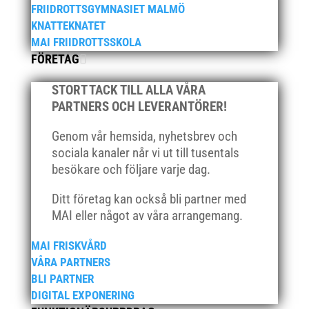
november 2020
FRIIDROTTSGYMNASIET MALMÖ
oktober 2020
KNATTEKNATET
MAI FRIIDROTTSSKOLA
september 2020
FÖRETAG
augusti 2020
juni 2020
STORT TACK TILL ALLA VÅRA
PARTNERS OCH LEVERANTÖRER!
april 2020
mars 2020
Genom vår hemsida, nyhetsbrev och
februari 2020
sociala kanaler når vi ut till tusentals
besökare och följare varje dag.
januari 2020
november 2019
Ditt företag kan också bli partner med
oktober 2019
MAI eller något av våra arrangemang.
september 2019
MAI FRISKVÅRD
augusti 2019
VÅRA PARTNERS
juli 2019
BLI PARTNER
juni 2019
DIGITAL EXPONERING