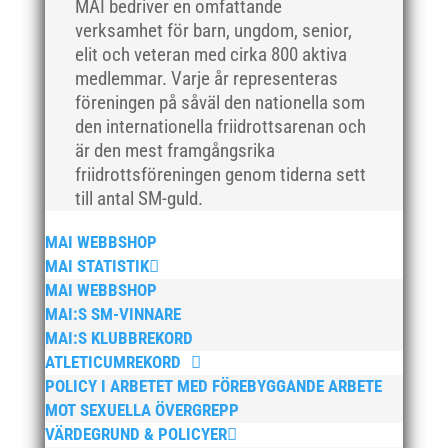
MAI bedriver en omfattande
februari 2018
verksamhet för barn, ungdom, senior,
januari 2018
elit och veteran med cirka 800 aktiva
december 2017
medlemmar. Varje år representeras
november 2017
föreningen på såväl den nationella som
den internationella friidrottsarenan och
oktober 2017
är den mest framgångsrika
september 2017
friidrottsföreningen genom tiderna sett
augusti 2017
till antal SM-guld.
juli 2017
MAI WEBBSHOP
juni 2017
MAI STATISTIK
maj 2017
MAI WEBBSHOP
april 2017
MAI:S SM-VINNARE
MAI:S KLUBBREKORD
mars 2017
ATLETICUMREKORD
februari 2017
POLICY I ARBETET MED FÖREBYGGANDE ARBETE
januari 2017
MOT SEXUELLA ÖVERGREPP
december 2016
VÄRDEGRUND & POLICYER