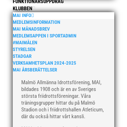
FUNKTIONÄRSUPPDRAG
maj 2019
KLUBBEN
april 2019
MAI INFO
mars 2019
MEDLEMSINFORMATION
februari 2019
MAI MÅNADSBREV
MEDLEMSAPPEN I SPORTADMIN
januari 2019
#MAIMÅLEN
december 2018
STYRELSEN
november 2018
STADGAR
oktober 2018
VERKSAMHETSPLAN 2024-2025
MAI ÅRSBERÄTTELSER
september 2018
augusti 2018
Malmö Allmänna Idrottsförening, MAI,
juli 2018
bildades 1908 och är en av Sveriges
största friidrottsföreningar. Våra
juni 2018
träningsgrupper hittar du på Malmö
maj 2018
Stadion och i friidrottshallen Atleticum,
april 2018
där du också hittar vårt kansli.
mars 2018