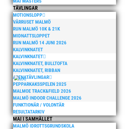
MAI MASTERS
januari 2024
TÄVLINGAR
december 2023
MOTIONSLOPP
VÅRRUSET MALMÖ
maj 2023
RUN MALMÖ 10K & 21K
april 2023
MIDNATTSLOPPET
januari 2023
RUN MALMÖ 14 JUNI 2026
november 2022
KALVINKNATET
KALVINKNATET
oktober 2022
KALVINKNATET, BULLTOFTA
september 2022
KALVINKNATET, RIBBAN
augusti 2022
ARENATÄVLINGAR
juni 2022
PEPPARKAKSSPELEN 2025
MALMOE TRACK&FIELD 2026
april 2022
MALMÖ INDOOR CHALLENGE 2026
mars 2022
FUNKTIONÄR / VOLONTÄR
januari 2022
RESULTATARKIV
december 2021
MAI I SAMHÄLLET
MALMÖ IDROTTSGRUNDSKOLA
november 2021