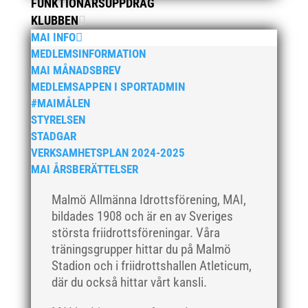
FUNKTIONÄRSUPPDRAG
februari 2020
KLUBBEN
januari 2020
MAI INFO
MEDLEMSINFORMATION
november 2019
MAI MÅNADSBREV
oktober 2019
MEDLEMSAPPEN I SPORTADMIN
september 2019
#MAIMÅLEN
augusti 2019
STYRELSEN
STADGAR
juli 2019
VERKSAMHETSPLAN 2024-2025
juni 2019
MAI ÅRSBERÄTTELSER
maj 2019
Malmö Allmänna Idrottsförening, MAI,
april 2019
bildades 1908 och är en av Sveriges
mars 2019
största friidrottsföreningar. Våra
februari 2019
träningsgrupper hittar du på Malmö
januari 2019
Stadion och i friidrottshallen Atleticum,
där du också hittar vårt kansli.
december 2018
november 2018