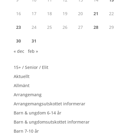
16
17
18
19
20
21
22
23
24
25
26
27
28
29
30
31
« dec
feb »
15+ / Senior / Elit
Aktuellt
Allmänt
Arrangemang
Arrangemangsutskottet informerar
Barn & ungdom 6-14 år
Barn & ungdomsutskottet informerar
Barn 7-10 år