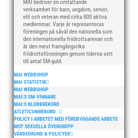
MAI bedriver en omfattande
december 2018
verksamhet för barn, ungdom, senior,
november 2018
elit och veteran med cirka 800 aktiva
oktober 2018
medlemmar. Varje år representeras
föreningen på såväl den nationella som
september 2018
den internationella friidrottsarenan och
augusti 2018
är den mest framgångsrika
juli 2018
friidrottsföreningen genom tiderna sett
juni 2018
till antal SM-guld.
maj 2018
MAI WEBBSHOP
april 2018
MAI STATISTIK
mars 2018
MAI WEBBSHOP
februari 2018
MAI:S SM-VINNARE
MAI:S KLUBBREKORD
januari 2018
ATLETICUMREKORD
december 2017
POLICY I ARBETET MED FÖREBYGGANDE ARBETE
november 2017
MOT SEXUELLA ÖVERGREPP
oktober 2017
VÄRDEGRUND & POLICYER