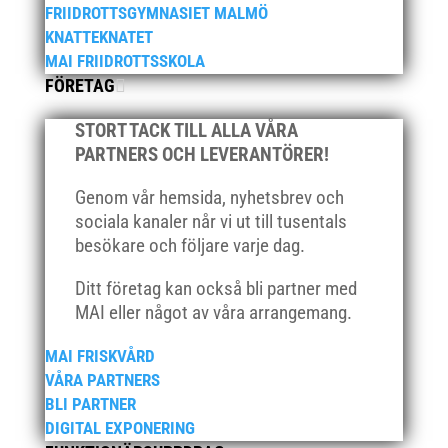
december 2021
FRIIDROTTSGYMNASIET MALMÖ
KNATTEKNATET
november 2021
MAI FRIIDROTTSSKOLA
oktober 2021
FÖRETAG
september 2021
juni 2021
STORT TACK TILL ALLA VÅRA
PARTNERS OCH LEVERANTÖRER!
maj 2021
april 2021
Genom vår hemsida, nyhetsbrev och
mars 2021
sociala kanaler når vi ut till tusentals
besökare och följare varje dag.
februari 2021
december 2020
Ditt företag kan också bli partner med
november 2020
MAI eller något av våra arrangemang.
oktober 2020
MAI FRISKVÅRD
september 2020
VÅRA PARTNERS
augusti 2020
BLI PARTNER
juni 2020
DIGITAL EXPONERING