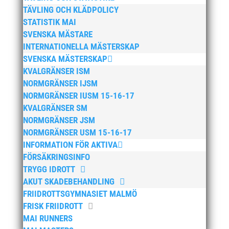
april 2026
TÄVLING OCH KLÄDPOLICY
januari 2026
STATISTIK MAI
december 2025
SVENSKA MÄSTARE
INTERNATIONELLA MÄSTERSKAP
november 2025
SVENSKA MÄSTERSKAP
oktober 2025
KVALGRÄNSER ISM
augusti 2025
NORMGRÄNSER IJSM
juli 2025
NORMGRÄNSER IUSM 15-16-17
KVALGRÄNSER SM
april 2025
NORMGRÄNSER JSM
mars 2025
NORMGRÄNSER USM 15-16-17
januari 2025
INFORMATION FÖR AKTIVA
oktober 2024
FÖRSÄKRINGSINFO
TRYGG IDROTT
september 2024
AKUT SKADEBEHANDLING
augusti 2024
FRIIDROTTSGYMNASIET MALMÖ
juni 2024
FRISK FRIIDROTT
april 2024
MAI RUNNERS