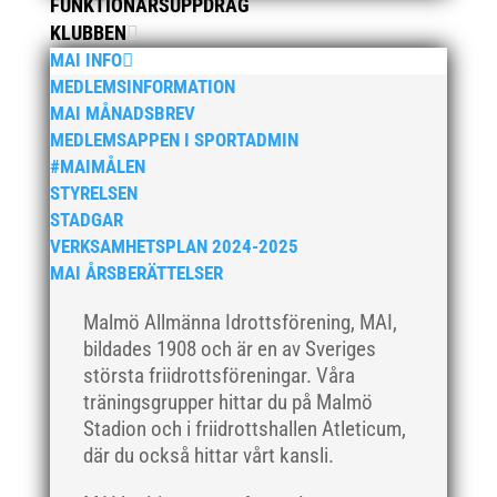
FUNKTIONÄRSUPPDRAG
april 2020
KLUBBEN
mars 2020
MAI INFO
februari 2020
MEDLEMSINFORMATION
januari 2020
MAI MÅNADSBREV
MEDLEMSAPPEN I SPORTADMIN
november 2019
#MAIMÅLEN
oktober 2019
STYRELSEN
september 2019
STADGAR
augusti 2019
VERKSAMHETSPLAN 2024-2025
MAI ÅRSBERÄTTELSER
juli 2019
juni 2019
Malmö Allmänna Idrottsförening, MAI,
maj 2019
bildades 1908 och är en av Sveriges
största friidrottsföreningar. Våra
april 2019
träningsgrupper hittar du på Malmö
mars 2019
Stadion och i friidrottshallen Atleticum,
februari 2019
där du också hittar vårt kansli.
januari 2019