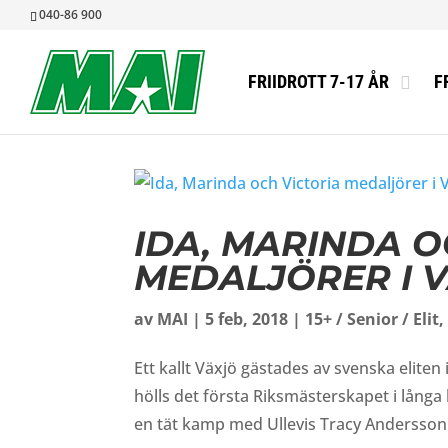
040-86 900
FRIIDROTT 7-17 ÅR
F
IDA, MARINDA O
MEDALJÖRER I 
av
MAI
|
5 feb, 2018
|
15+ / Senior / Elit
Ett kallt Växjö gästades av svenska elite
hölls det första Riksmästerskapet i långa 
en tät kamp med Ullevis Tracy Andersson