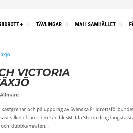
RIIDROTT +
TÄVLINGAR
MAI I SAMHÄLLET
F
CH VICTORIA
VÄXJÖ
,
Allmänt
n i kastgrenar och på uppdrag av Svenska Friidrottsförbunde
kast vilket i framtiden kan bli SM. Ida Storm drog längsta stå
 och klubbkamraten...