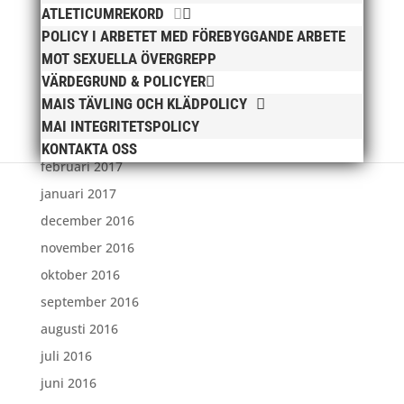
augusti 2017
ATLETICUMREKORD
juli 2017
POLICY I ARBETET MED FÖREBYGGANDE ARBETE
MOT SEXUELLA ÖVERGREPP
juni 2017
VÄRDEGRUND & POLICYER
maj 2017
MAIS TÄVLING OCH KLÄDPOLICY
april 2017
MAI INTEGRITETSPOLICY
mars 2017
KONTAKTA OSS
februari 2017
januari 2017
december 2016
november 2016
oktober 2016
september 2016
augusti 2016
juli 2016
juni 2016