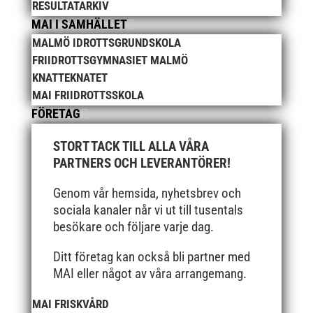
RESULTATARKIV
oktober 2021
MAI I SAMHÄLLET
september 2021
MALMÖ IDROTTSGRUNDSKOLA
FRIIDROTTSGYMNASIET MALMÖ
juni 2021
KNATTEKNATET
maj 2021
MAI FRIIDROTTSSKOLA
april 2021
FÖRETAG
mars 2021
STORT TACK TILL ALLA VÅRA
februari 2021
PARTNERS OCH LEVERANTÖRER!
december 2020
november 2020
Genom vår hemsida, nyhetsbrev och
oktober 2020
sociala kanaler når vi ut till tusentals
besökare och följare varje dag.
september 2020
augusti 2020
Ditt företag kan också bli partner med
juni 2020
MAI eller något av våra arrangemang.
april 2020
MAI FRISKVÅRD