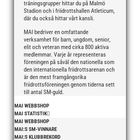
november 2018
träningsgrupper hittar du på Malmö
oktober 2018
Stadion och i friidrottshallen Atleticum,
där du också hittar vårt kansli.
september 2018
augusti 2018
MAI bedriver en omfattande
juli 2018
verksamhet för barn, ungdom, senior,
elit och veteran med cirka 800 aktiva
juni 2018
medlemmar. Varje år representeras
maj 2018
föreningen på såväl den nationella som
april 2018
den internationella friidrottsarenan och
mars 2018
är den mest framgångsrika
friidrottsföreningen genom tiderna sett
februari 2018
till antal SM-guld.
januari 2018
december 2017
MAI WEBBSHOP
MAI STATISTIK
november 2017
MAI WEBBSHOP
oktober 2017
MAI:S SM-VINNARE
september 2017
MAI:S KLUBBREKORD