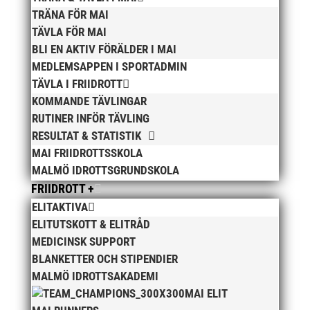
gång att de är hungriga på framgång. Truppen som
TRÄNA FÖR MAI
genomförde 42 starter på två intensiva dagar hade
TÄVLA FÖR MAI
25 topp 6 placeringar med 19 medaljer var av 8
guldmedaljer som...
BLI EN AKTIV FÖRÄLDER I MAI
MEDLEMSAPPEN I SPORTADMIN
TÄVLA I FRIIDROTT
Senaste inläggen
KOMMANDE TÄVLINGAR
Bilder från Stafett-SM 2026
28 maj, 2026
RUTINER INFÖR TÄVLING
Anders Hallström ny klubbchef i MAI
13 april, 2026
RESULTAT & STATISTIK
MAI FRIIDROTTSSKOLA
Bilder från MAI Årsmöte 2026
13 april, 2026
MALMÖ IDROTTSGRUNDSKOLA
Wictor i galacentrum – sedan blir det Pallasspelen
28
FRIIDROTT +
januari, 2026
ELITAKTIVA
Lasse Johnssons livsgärning hyllad på Friidrottsgalan
ELITUTSKOTT & ELITRÅD
28 januari, 2026
MEDICINSK SUPPORT
BLANKETTER OCH STIPENDIER
maj 2026
MALMÖ IDROTTSAKADEMI
april 2026
MAI ELIT
januari 2026