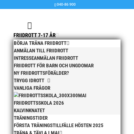
040-86 900
FRIIDROTT 7-17 ÅR
BÖRJA TRÄNA FRIIDROTT
Resultat från veteran-DM i Atleticum den 17/2
2018
ANMÄLAN TILL FRIIDROTT
av
MAI
|
27 feb, 2018
|
Ingen kategori
,
MAI MASTERS
INTRESSEANMÄLAN FRIIDROTT
FRIIDROTT FÖR BARN OCH UNGDOMAR
IVDM 3 2018 resultat
NY FRIIDROTTSFÖRÄLDER?
TRYGG IDROTT
VANLIGA FRÅGOR
MAI
Framgångarna fortsätter…
FRIIDROTTSSKOLA 2026
av
MAI
|
27 feb, 2018
|
15+ / Senior / Elit
,
Allmänt
KALVINKNATET
TRÄNINGSTIDER
Föregående helg var det JSM 19-22 år samt USM för
FÖRSTA TRÄNINGSTILLFÄLLE HÖSTEN 2025
17 åringarna i Uppsala och MAIs aktiva visade än en
TRÄNA & TÄVLA I MAI