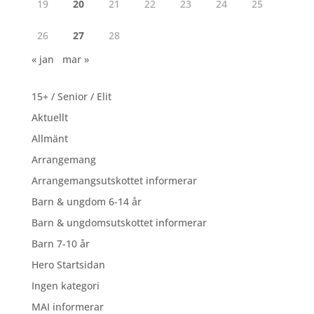
19
20
21
22
23
24
25
26
27
28
« jan
mar »
15+ / Senior / Elit
Aktuellt
Allmänt
Arrangemang
Arrangemangsutskottet informerar
Barn & ungdom 6-14 år
Barn & ungdomsutskottet informerar
Barn 7-10 år
Hero Startsidan
Ingen kategori
MAI informerar