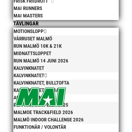
FRISK FRIIDROTT
januari 2024
MAI RUNNERS
MAI MASTERS
december 2023
TÄVLINGAR
maj 2023
MOTIONSLOPP
april 2023
VÅRRUSET MALMÖ
januari 2023
RUN MALMÖ 10K & 21K
november 2022
MIDNATTSLOPPET
RUN MALMÖ 14 JUNI 2026
oktober 2022
KALVINKNATET
september 2022
KALVINKNATET
augusti 2022
KALVINKNATET, BULLTOFTA
juni 2022
KALVINKNATET, RIBBAN
april 2022
ARENATÄVLINGAR
PEPPARKAKSSPELEN 2025
mars 2022
MALMOE TRACK&FIELD 2026
januari 2022
MALMÖ INDOOR CHALLENGE 2026
december 2021
FUNKTIONÄR / VOLONTÄR
november 2021