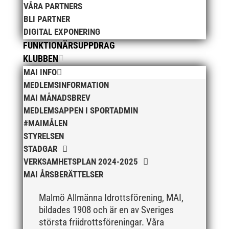
mars 2020
VÅRA PARTNERS
februari 2020
BLI PARTNER
januari 2020
DIGITAL EXPONERING
FUNKTIONÄRSUPPDRAG
november 2019
KLUBBEN
oktober 2019
MAI INFO
september 2019
MEDLEMSINFORMATION
augusti 2019
MAI MÅNADSBREV
juli 2019
MEDLEMSAPPEN I SPORTADMIN
juni 2019
#MAIMÅLEN
STYRELSEN
maj 2019
STADGAR
april 2019
VERKSAMHETSPLAN 2024-2025
mars 2019
MAI ÅRSBERÄTTELSER
februari 2019
Malmö Allmänna Idrottsförening, MAI,
januari 2019
bildades 1908 och är en av Sveriges
december 2018
största friidrottsföreningar. Våra