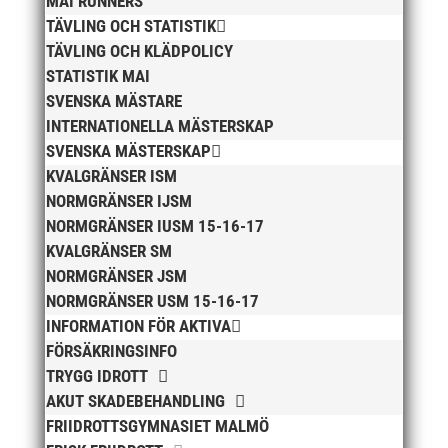
MAI RUNNERS
december 2025
TÄVLING OCH STATISTIK
TÄVLING OCH KLÄDPOLICY
november 2025
STATISTIK MAI
oktober 2025
SVENSKA MÄSTARE
augusti 2025
INTERNATIONELLA MÄSTERSKAP
juli 2025
SVENSKA MÄSTERSKAP
april 2025
KVALGRÄNSER ISM
NORMGRÄNSER IJSM
mars 2025
NORMGRÄNSER IUSM 15-16-17
januari 2025
KVALGRÄNSER SM
oktober 2024
NORMGRÄNSER JSM
september 2024
NORMGRÄNSER USM 15-16-17
augusti 2024
INFORMATION FÖR AKTIVA
FÖRSÄKRINGSINFO
juni 2024
TRYGG IDROTT
april 2024
AKUT SKADEBEHANDLING
mars 2024
FRIIDROTTSGYMNASIET MALMÖ
februari 2024