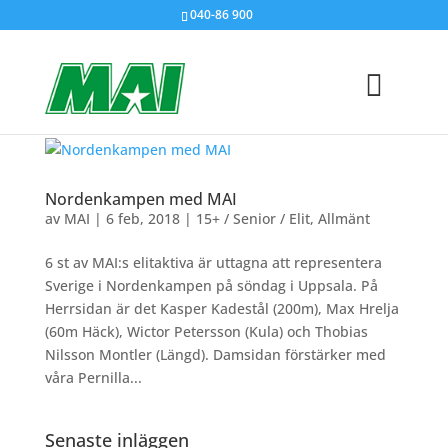
040-86 900
Nordenkampen med MAI
av
MAI
|
6 feb, 2018
|
15+ / Senior / Elit
,
Allmänt
6 st av MAI:s elitaktiva är uttagna att representera
Sverige i Nordenkampen på söndag i Uppsala. På
Herrsidan är det Kasper Kadestål (200m), Max Hrelja
(60m Häck), Wictor Petersson (Kula) och Thobias
Nilsson Montler (Längd). Damsidan förstärker med
våra Pernilla...
Senaste inläggen