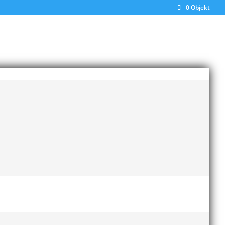
0 Objekt
Senaste inläggen
Bilder från Stafett-SM 2026
28 maj, 2026
Anders Hallström ny
klubbchef i MAI
13 april,
2026
rg
gång
Bilder från MAI Årsmöte
2026
13 april, 2026
Wictor i galacentrum –
sedan blir det Pallasspelen
28 januari, 2026