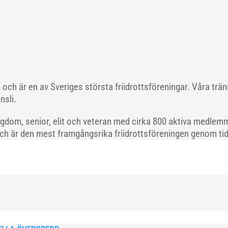
och är en av Sveriges största friidrottsföreningar. Våra trä
nsli.
gdom, senior, elit och veteran med cirka 800 aktiva medlemm
och är den mest framgångsrika friidrottsföreningen genom tide