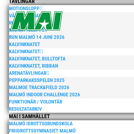
TÄVLINGAR
MOTIONSLOPP
VÅRRUSET MALMÖ
RUN MALMÖ 10K & 21K
MIDNATTSLOPPET
RUN MALMÖ 14 JUNI 2026
KALVINKNATET
KALVINKNATET
KALVINKNATET, BULLTOFTA
KALVINKNATET, RIBBAN
ARENATÄVLINGAR
PEPPARKAKSSPELEN 2025
MALMOE TRACK&FIELD 2026
MALMÖ INDOOR CHALLENGE 2026
FUNKTIONÄR / VOLONTÄR
RESULTATARKIV
MAI I SAMHÄLLET
MALMÖ IDROTTSGRUNDSKOLA
FRIIDROTTSGYMNASIET MALMÖ