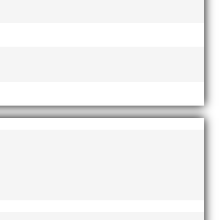
Lasse Johnssons livsgärning
hyllad på Friidrottsgalan
28
januari, 2026
maj 2026
r det
april 2026
januari 2026
december 2025
november 2025
oktober 2025
augusti 2025
juli 2025
april 2025
mars 2025
rsta
januari 2025
oktober 2024