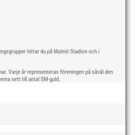
maj 2019
april 2019
mars 2019
februari 2019
januari 2019
december 2018
ningsgrupper hittar du på Malmö Stadion och i
november 2018
oktober 2018
ar. Varje år representeras föreningen på såväl den
september 2018
rna sett till antal SM-guld.
augusti 2018
juli 2018
juni 2018
maj 2018
april 2018
mars 2018