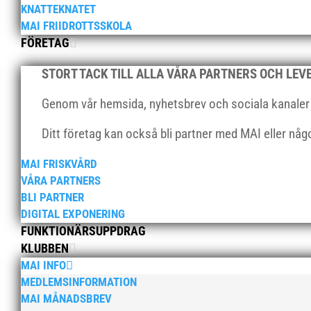
KNATTEKNATET
MAI FRIIDROTTSSKOLA
FÖRETAG
STORT TACK TILL ALLA VÅRA PARTNERS OCH LE
Genom vår hemsida, nyhetsbrev och sociala kanaler nå
Ditt företag kan också bli partner med MAI eller nå
MAI FRISKVÅRD
VÅRA PARTNERS
BLI PARTNER
DIGITAL EXPONERING
FUNKTIONÄRSUPPDRAG
KLUBBEN
MAI INFO
MEDLEMSINFORMATION
MAI MÅNADSBREV