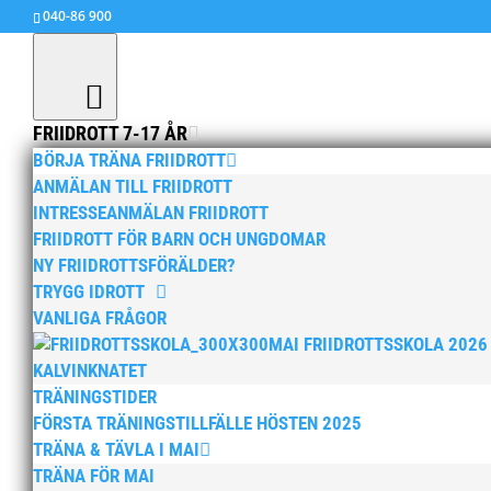
040-86 900
FRIIDROTT 7-17 ÅR
BÖRJA TRÄNA FRIIDROTT
ANMÄLAN TILL FRIIDROTT
INTRESSEANMÄLAN FRIIDROTT
FRIIDROTT FÖR BARN OCH UNGDOMAR
Rebecka 3,70
NY FRIIDROTTSFÖRÄLDER?
TRYGG IDROTT
av
MAI
|
12 feb, 2018
|
15+ / Senior / Elit
,
Allm
VANLIGA FRÅGOR
Rebecka Krüeger slog än en gång till med ett 
MAI FRIIDROTTSSKOLA 2026
hoppade 3.70 i damernas stavhopp. Hoppet res
KALVINKNATET
på gång visar att hon är ett namn att räkna...
TRÄNINGSTIDER
FÖRSTA TRÄNINGSTILLFÄLLE HÖSTEN 2025
TRÄNA & TÄVLA I MAI
TRÄNA FÖR MAI