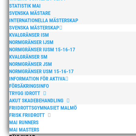
STATISTIK MAI
SVENSKA MÄSTARE
INTERNATIONELLA MÄSTERSKAP
SVENSKA MÄSTERSKAP
KVALGRÄNSER ISM
Stockholm-Göteborg-Kar
NORMGRÄNSER IJSM
av
MAI
|
5 feb, 2018
|
15+ / Senior / Elit
,
Allmä
NORMGRÄNSER IUSM 15-16-17
KVALGRÄNSER SM
Austin Hamilton fortsätter leverera snabba 60
NORMGRÄNSER JSM
officiella IVM-gränsen. På Raka Spåret (Stock
NORMGRÄNSER USM 15-16-17
årsbästa med ca 2 tiondelar. Warsame Doley...
INFORMATION FÖR AKTIVA
FÖRSÄKRINGSINFO
TRYGG IDROTT
AKUT SKADEBEHANDLING
FRIIDROTTSGYMNASIET MALMÖ
FRISK FRIIDROTT
MAI RUNNERS
MAI MASTERS