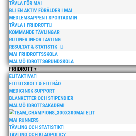
TÄVLA FÖR MAI
BLI EN AKTIV FÖRÄLDER I MAI
Nordenkampen med MAI
MEDLEMSAPPEN I SPORTADMIN
TÄVLA I FRIIDROTT
av
MAI
|
6 feb, 2018
|
15+ / Senior / Elit
,
Allmä
KOMMANDE TÄVLINGAR
6 st av MAI:s elitaktiva är uttagna att repres
RUTINER INFÖR TÄVLING
Kasper Kadestål (200m), Max Hrelja (60m Häck)
RESULTAT & STATISTIK
Damsidan förstärker med våra Pernilla...
MAI FRIIDROTTSSKOLA
MALMÖ IDROTTSGRUNDSKOLA
FRIIDROTT +
ELITAKTIVA
ELITUTSKOTT & ELITRÅD
MEDICINSK SUPPORT
Ida, Marinda och Victoria
BLANKETTER OCH STIPENDIER
av
MAI
|
5 feb, 2018
|
15+ / Senior / Elit
,
Allmä
MALMÖ IDROTTSAKADEMI
MAI ELIT
Ett kallt Växjö gästades av svenska eliten i ka
MAI RUNNERS
Riksmästerskapet i långa kast vilket i framtide
TÄVLING OCH STATISTIK
Tracy Andersson och klubbkamraten...
TÄVLING OCH KLÄDPOLICY