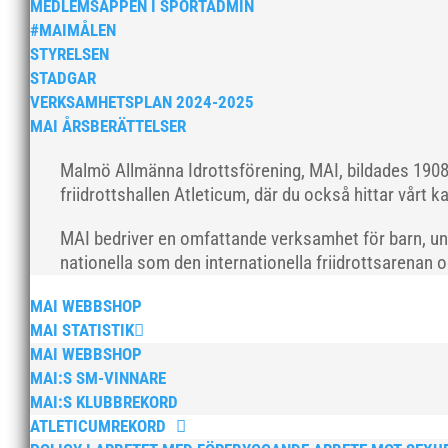
MEDLEMSAPPEN I SPORTADMIN
#MAIMÅLEN
STYRELSEN
STADGAR
VERKSAMHETSPLAN 2024-2025
MAI ÅRSBERÄTTELSER
Malmö Allmänna Idrottsförening, MAI, bildades 1908 
friidrottshallen Atleticum, där du också hittar vårt ka
MAI bedriver en omfattande verksamhet för barn, un
nationella som den internationella friidrottsarenan 
MAI WEBBSHOP
MAI STATISTIK
MAI WEBBSHOP
MAI:S SM-VINNARE
MAI:S KLUBBREKORD
ATLETICUMREKORD