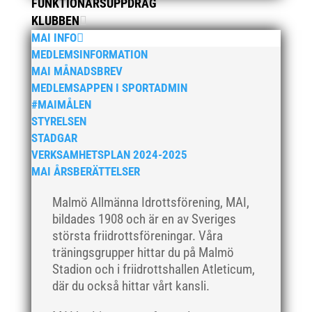
FUNKTIONÄRSUPPDRAG
juli 2019
KLUBBEN
juni 2019
MAI INFO
maj 2019
MEDLEMSINFORMATION
MAI MÅNADSBREV
april 2019
MEDLEMSAPPEN I SPORTADMIN
mars 2019
#MAIMÅLEN
februari 2019
STYRELSEN
januari 2019
STADGAR
VERKSAMHETSPLAN 2024-2025
december 2018
MAI ÅRSBERÄTTELSER
november 2018
oktober 2018
Malmö Allmänna Idrottsförening, MAI,
bildades 1908 och är en av Sveriges
september 2018
största friidrottsföreningar. Våra
augusti 2018
träningsgrupper hittar du på Malmö
juli 2018
Stadion och i friidrottshallen Atleticum,
juni 2018
där du också hittar vårt kansli.
maj 2018