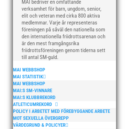
MAI bedriver en omfattande
april 2018
verksamhet för barn, ungdom, senior,
mars 2018
elit och veteran med cirka 800 aktiva
medlemmar. Varje år representeras
februari 2018
föreningen på såväl den nationella som
januari 2018
den internationella friidrottsarenan och
december 2017
är den mest framgångsrika
november 2017
friidrottsföreningen genom tiderna sett
till antal SM-guld.
oktober 2017
september 2017
MAI WEBBSHOP
augusti 2017
MAI STATISTIK
juli 2017
MAI WEBBSHOP
MAI:S SM-VINNARE
juni 2017
MAI:S KLUBBREKORD
maj 2017
ATLETICUMREKORD
april 2017
POLICY I ARBETET MED FÖREBYGGANDE ARBETE
mars 2017
MOT SEXUELLA ÖVERGREPP
VÄRDEGRUND & POLICYER
februari 2017