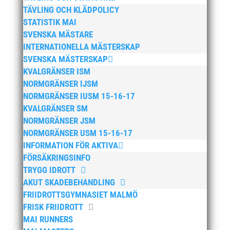
mars 2025
TÄVLING OCH KLÄDPOLICY
januari 2025
STATISTIK MAI
SVENSKA MÄSTARE
oktober 2024
INTERNATIONELLA MÄSTERSKAP
september 2024
SVENSKA MÄSTERSKAP
augusti 2024
KVALGRÄNSER ISM
juni 2024
NORMGRÄNSER IJSM
NORMGRÄNSER IUSM 15-16-17
april 2024
KVALGRÄNSER SM
mars 2024
NORMGRÄNSER JSM
februari 2024
NORMGRÄNSER USM 15-16-17
januari 2024
INFORMATION FÖR AKTIVA
FÖRSÄKRINGSINFO
december 2023
TRYGG IDROTT
maj 2023
AKUT SKADEBEHANDLING
april 2023
FRIIDROTTSGYMNASIET MALMÖ
januari 2023
FRISK FRIIDROTT
MAI RUNNERS
november 2022