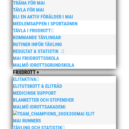
TRÄNA FÖR MAI
Bilder från MAI Årsmöte 2026
13 april, 2026
TÄVLA FÖR MAI
BLI EN AKTIV FÖRÄLDER I MAI
Wictor i galacentrum – sedan blir det Pallasspelen
28
MEDLEMSAPPEN I SPORTADMIN
januari, 2026
TÄVLA I FRIIDROTT
Lasse Johnssons livsgärning hyllad på Friidrottsgalan
KOMMANDE TÄVLINGAR
28 januari, 2026
RUTINER INFÖR TÄVLING
RESULTAT & STATISTIK
maj 2026
MAI FRIIDROTTSSKOLA
april 2026
MALMÖ IDROTTSGRUNDSKOLA
januari 2026
FRIIDROTT +
ELITAKTIVA
december 2025
ELITUTSKOTT & ELITRÅD
november 2025
MEDICINSK SUPPORT
oktober 2025
BLANKETTER OCH STIPENDIER
augusti 2025
MALMÖ IDROTTSAKADEMI
MAI ELIT
juli 2025
MAI RUNNERS
april 2025
TÄVLING OCH STATISTIK