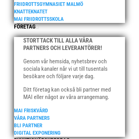
FRIIDROTTSGYMNASIET MALMÖ
februari 2021
KNATTEKNATET
december 2020
MAI FRIIDROTTSSKOLA
november 2020
FÖRETAG
oktober 2020
STORT TACK TILL ALLA VÅRA
september 2020
PARTNERS OCH LEVERANTÖRER!
augusti 2020
juni 2020
Genom vår hemsida, nyhetsbrev och
sociala kanaler når vi ut till tusentals
april 2020
besökare och följare varje dag.
mars 2020
februari 2020
Ditt företag kan också bli partner med
MAI eller något av våra arrangemang.
januari 2020
november 2019
MAI FRISKVÅRD
oktober 2019
VÅRA PARTNERS
BLI PARTNER
september 2019
DIGITAL EXPONERING
augusti 2019