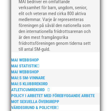
mars 2018
MAI bedriver en omfattande
verksamhet för barn, ungdom, senior,
februari 2018
elit och veteran med cirka 800 aktiva
januari 2018
medlemmar. Varje år representeras
december 2017
föreningen på såväl den nationella som
november 2017
den internationella friidrottsarenan och
är den mest framgångsrika
oktober 2017
friidrottsföreningen genom tiderna sett
september 2017
till antal SM-guld.
augusti 2017
MAI WEBBSHOP
juli 2017
MAI STATISTIK
juni 2017
MAI WEBBSHOP
maj 2017
MAI:S SM-VINNARE
april 2017
MAI:S KLUBBREKORD
ATLETICUMREKORD
mars 2017
POLICY I ARBETET MED FÖREBYGGANDE ARBETE
februari 2017
MOT SEXUELLA ÖVERGREPP
januari 2017
VÄRDEGRUND & POLICYER