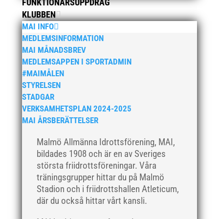
juni 2019
FUNKTIONÄRSUPPDRAG
KLUBBEN
maj 2019
MAI INFO
april 2019
MEDLEMSINFORMATION
mars 2019
MAI MÅNADSBREV
februari 2019
MEDLEMSAPPEN I SPORTADMIN
#MAIMÅLEN
januari 2019
STYRELSEN
december 2018
STADGAR
november 2018
VERKSAMHETSPLAN 2024-2025
oktober 2018
MAI ÅRSBERÄTTELSER
september 2018
Malmö Allmänna Idrottsförening, MAI,
augusti 2018
bildades 1908 och är en av Sveriges
juli 2018
största friidrottsföreningar. Våra
juni 2018
träningsgrupper hittar du på Malmö
Stadion och i friidrottshallen Atleticum,
maj 2018
där du också hittar vårt kansli.
april 2018