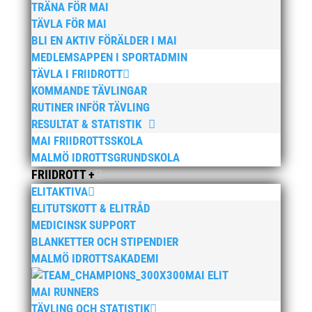
TRÄNA FÖR MAI
Wictor i galacentrum – sedan blir det Pallasspelen
28
TÄVLA FÖR MAI
januari, 2026
BLI EN AKTIV FÖRÄLDER I MAI
Lasse Johnssons livsgärning hyllad på Friidrottsgalan
MEDLEMSAPPEN I SPORTADMIN
28 januari, 2026
TÄVLA I FRIIDROTT
KOMMANDE TÄVLINGAR
maj 2026
RUTINER INFÖR TÄVLING
april 2026
RESULTAT & STATISTIK
MAI FRIIDROTTSSKOLA
januari 2026
MALMÖ IDROTTSGRUNDSKOLA
december 2025
FRIIDROTT +
november 2025
ELITAKTIVA
oktober 2025
ELITUTSKOTT & ELITRÅD
MEDICINSK SUPPORT
augusti 2025
BLANKETTER OCH STIPENDIER
juli 2025
MALMÖ IDROTTSAKADEMI
april 2025
MAI ELIT
mars 2025
MAI RUNNERS
TÄVLING OCH STATISTIK
januari 2025