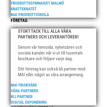
FRIIDROTTSGYMNASIET MALMÖ
november 2020
KNATTEKNATET
oktober 2020
MAI FRIIDROTTSSKOLA
FÖRETAG
september 2020
augusti 2020
STORT TACK TILL ALLA VÅRA
juni 2020
PARTNERS OCH LEVERANTÖRER!
april 2020
Genom vår hemsida, nyhetsbrev och
mars 2020
sociala kanaler når vi ut till tusentals
februari 2020
besökare och följare varje dag.
januari 2020
Ditt företag kan också bli partner med
november 2019
MAI eller något av våra arrangemang.
oktober 2019
MAI FRISKVÅRD
september 2019
VÅRA PARTNERS
augusti 2019
BLI PARTNER
juli 2019
DIGITAL EXPONERING