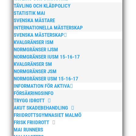
TÄVLING OCH KLÄDPOLICY
oktober 2024
STATISTIK MAI
september 2024
SVENSKA MÄSTARE
augusti 2024
INTERNATIONELLA MÄSTERSKAP
SVENSKA MÄSTERSKAP
juni 2024
KVALGRÄNSER ISM
april 2024
NORMGRÄNSER IJSM
mars 2024
NORMGRÄNSER IUSM 15-16-17
februari 2024
KVALGRÄNSER SM
NORMGRÄNSER JSM
januari 2024
NORMGRÄNSER USM 15-16-17
december 2023
INFORMATION FÖR AKTIVA
maj 2023
FÖRSÄKRINGSINFO
april 2023
TRYGG IDROTT
AKUT SKADEBEHANDLING
januari 2023
FRIIDROTTSGYMNASIET MALMÖ
november 2022
FRISK FRIIDROTT
oktober 2022
MAI RUNNERS
september 2022