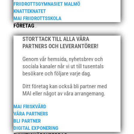
FRIIDROTTSGYMNASIET MALMÖ
februari 2021
KNATTEKNATET
december 2020
MAI FRIIDROTTSSKOLA
november 2020
FÖRETAG
oktober 2020
STORT TACK TILL ALLA VÅRA
september 2020
PARTNERS OCH LEVERANTÖRER!
augusti 2020
juni 2020
Genom vår hemsida, nyhetsbrev och
sociala kanaler når vi ut till tusentals
april 2020
besökare och följare varje dag.
mars 2020
februari 2020
Ditt företag kan också bli partner med
MAI eller något av våra arrangemang.
januari 2020
november 2019
MAI FRISKVÅRD
oktober 2019
VÅRA PARTNERS
BLI PARTNER
september 2019
DIGITAL EXPONERING
augusti 2019