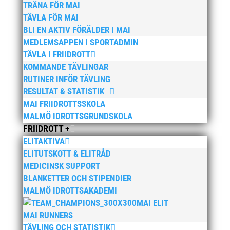
TRÄNA FÖR MAI
Bilder från MAI Årsmöte 2026
13 april, 2026
TÄVLA FÖR MAI
BLI EN AKTIV FÖRÄLDER I MAI
Wictor i galacentrum – sedan blir det Pallasspelen
28
MEDLEMSAPPEN I SPORTADMIN
januari, 2026
TÄVLA I FRIIDROTT
Lasse Johnssons livsgärning hyllad på Friidrottsgalan
KOMMANDE TÄVLINGAR
28 januari, 2026
RUTINER INFÖR TÄVLING
RESULTAT & STATISTIK
maj 2026
MAI FRIIDROTTSSKOLA
april 2026
MALMÖ IDROTTSGRUNDSKOLA
januari 2026
FRIIDROTT +
ELITAKTIVA
december 2025
ELITUTSKOTT & ELITRÅD
november 2025
MEDICINSK SUPPORT
oktober 2025
BLANKETTER OCH STIPENDIER
augusti 2025
MALMÖ IDROTTSAKADEMI
MAI ELIT
juli 2025
MAI RUNNERS
april 2025
TÄVLING OCH STATISTIK