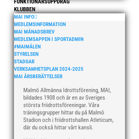
FUNKTIONÄRSUPPDRAG
juli 2019
KLUBBEN
juni 2019
MAI INFO
maj 2019
MEDLEMSINFORMATION
MAI MÅNADSBREV
april 2019
MEDLEMSAPPEN I SPORTADMIN
mars 2019
#MAIMÅLEN
februari 2019
STYRELSEN
januari 2019
STADGAR
VERKSAMHETSPLAN 2024-2025
december 2018
MAI ÅRSBERÄTTELSER
november 2018
oktober 2018
Malmö Allmänna Idrottsförening, MAI,
bildades 1908 och är en av Sveriges
september 2018
största friidrottsföreningar. Våra
augusti 2018
träningsgrupper hittar du på Malmö
juli 2018
Stadion och i friidrottshallen Atleticum,
juni 2018
där du också hittar vårt kansli.
maj 2018