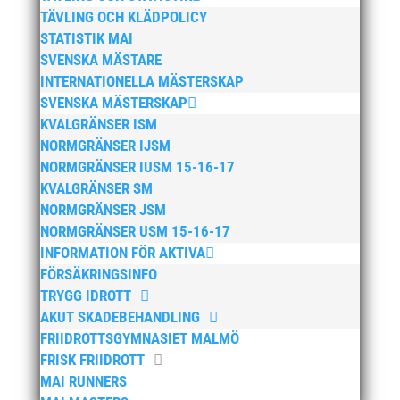
mars 2025
TÄVLING OCH KLÄDPOLICY
januari 2025
STATISTIK MAI
SVENSKA MÄSTARE
oktober 2024
INTERNATIONELLA MÄSTERSKAP
september 2024
SVENSKA MÄSTERSKAP
augusti 2024
KVALGRÄNSER ISM
juni 2024
NORMGRÄNSER IJSM
NORMGRÄNSER IUSM 15-16-17
april 2024
KVALGRÄNSER SM
mars 2024
NORMGRÄNSER JSM
februari 2024
NORMGRÄNSER USM 15-16-17
januari 2024
INFORMATION FÖR AKTIVA
FÖRSÄKRINGSINFO
december 2023
TRYGG IDROTT
maj 2023
AKUT SKADEBEHANDLING
april 2023
FRIIDROTTSGYMNASIET MALMÖ
januari 2023
FRISK FRIIDROTT
MAI RUNNERS
november 2022