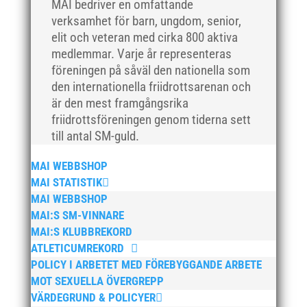
MAI bedriver en omfattande
april 2018
verksamhet för barn, ungdom, senior,
mars 2018
elit och veteran med cirka 800 aktiva
medlemmar. Varje år representeras
februari 2018
föreningen på såväl den nationella som
januari 2018
den internationella friidrottsarenan och
december 2017
är den mest framgångsrika
november 2017
friidrottsföreningen genom tiderna sett
till antal SM-guld.
oktober 2017
september 2017
MAI WEBBSHOP
augusti 2017
MAI STATISTIK
juli 2017
MAI WEBBSHOP
MAI:S SM-VINNARE
juni 2017
MAI:S KLUBBREKORD
maj 2017
ATLETICUMREKORD
april 2017
POLICY I ARBETET MED FÖREBYGGANDE ARBETE
mars 2017
MOT SEXUELLA ÖVERGREPP
VÄRDEGRUND & POLICYER
februari 2017