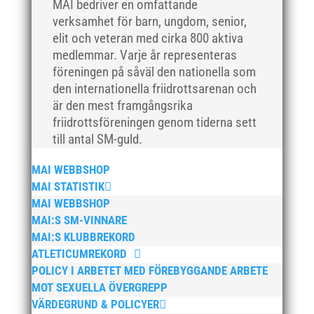
MAI bedriver en omfattande
maj 2018
verksamhet för barn, ungdom, senior,
april 2018
elit och veteran med cirka 800 aktiva
mars 2018
medlemmar. Varje år representeras
februari 2018
föreningen på såväl den nationella som
den internationella friidrottsarenan och
januari 2018
är den mest framgångsrika
december 2017
friidrottsföreningen genom tiderna sett
november 2017
till antal SM-guld.
oktober 2017
MAI WEBBSHOP
september 2017
MAI STATISTIK
augusti 2017
MAI WEBBSHOP
juli 2017
MAI:S SM-VINNARE
juni 2017
MAI:S KLUBBREKORD
ATLETICUMREKORD
maj 2017
POLICY I ARBETET MED FÖREBYGGANDE ARBETE
april 2017
MOT SEXUELLA ÖVERGREPP
mars 2017
VÄRDEGRUND & POLICYER