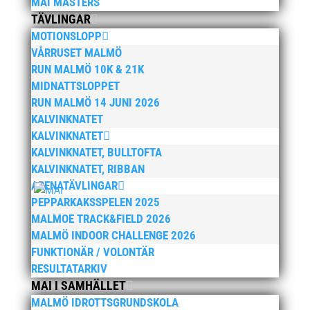
MAI MASTERS
TÄVLINGAR
oktober 2022
MOTIONSLOPP
september 2022
VÅRRUSET MALMÖ
augusti 2022
RUN MALMÖ 10K & 21K
juni 2022
MIDNATTSLOPPET
RUN MALMÖ 14 JUNI 2026
april 2022
KALVINKNATET
mars 2022
KALVINKNATET
januari 2022
KALVINKNATET, BULLTOFTA
december 2021
KALVINKNATET, RIBBAN
ARENATÄVLINGAR
november 2021
PEPPARKAKSSPELEN 2025
oktober 2021
MALMOE TRACK&FIELD 2026
september 2021
MALMÖ INDOOR CHALLENGE 2026
juni 2021
FUNKTIONÄR / VOLONTÄR
RESULTATARKIV
maj 2021
MAI I SAMHÄLLET
april 2021
MALMÖ IDROTTSGRUNDSKOLA