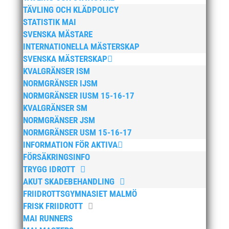
TÄVLING OCH KLÄDPOLICY
mars 2025
STATISTIK MAI
januari 2025
SVENSKA MÄSTARE
oktober 2024
INTERNATIONELLA MÄSTERSKAP
SVENSKA MÄSTERSKAP
september 2024
KVALGRÄNSER ISM
augusti 2024
NORMGRÄNSER IJSM
juni 2024
NORMGRÄNSER IUSM 15-16-17
april 2024
KVALGRÄNSER SM
NORMGRÄNSER JSM
mars 2024
NORMGRÄNSER USM 15-16-17
februari 2024
INFORMATION FÖR AKTIVA
januari 2024
FÖRSÄKRINGSINFO
december 2023
TRYGG IDROTT
AKUT SKADEBEHANDLING
maj 2023
FRIIDROTTSGYMNASIET MALMÖ
april 2023
FRISK FRIIDROTT
januari 2023
MAI RUNNERS
november 2022