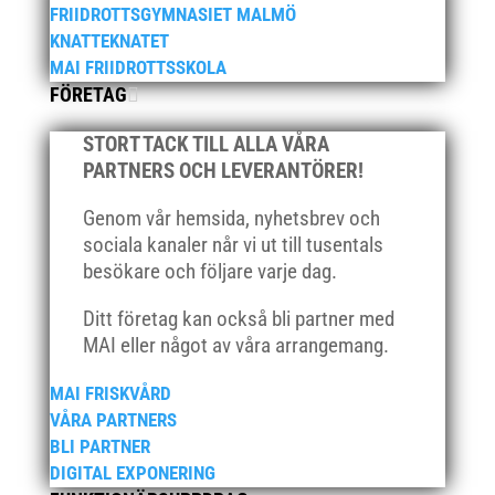
mars 2021
FRIIDROTTSGYMNASIET MALMÖ
februari 2021
KNATTEKNATET
MAI FRIIDROTTSSKOLA
december 2020
FÖRETAG
november 2020
oktober 2020
STORT TACK TILL ALLA VÅRA
september 2020
PARTNERS OCH LEVERANTÖRER!
augusti 2020
Genom vår hemsida, nyhetsbrev och
juni 2020
sociala kanaler når vi ut till tusentals
april 2020
besökare och följare varje dag.
mars 2020
Ditt företag kan också bli partner med
februari 2020
MAI eller något av våra arrangemang.
januari 2020
MAI FRISKVÅRD
november 2019
VÅRA PARTNERS
oktober 2019
BLI PARTNER
september 2019
DIGITAL EXPONERING