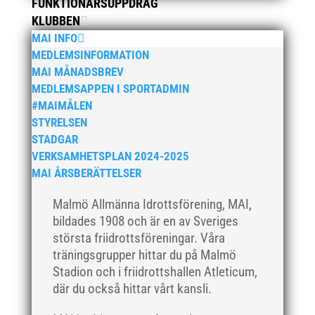
augusti 2019
FUNKTIONÄRSUPPDRAG
KLUBBEN
juli 2019
MAI INFO
juni 2019
MEDLEMSINFORMATION
maj 2019
MAI MÅNADSBREV
april 2019
MEDLEMSAPPEN I SPORTADMIN
#MAIMÅLEN
mars 2019
STYRELSEN
februari 2019
STADGAR
januari 2019
VERKSAMHETSPLAN 2024-2025
december 2018
MAI ÅRSBERÄTTELSER
november 2018
Malmö Allmänna Idrottsförening, MAI,
oktober 2018
bildades 1908 och är en av Sveriges
september 2018
största friidrottsföreningar. Våra
träningsgrupper hittar du på Malmö
augusti 2018
Stadion och i friidrottshallen Atleticum,
juli 2018
där du också hittar vårt kansli.
juni 2018