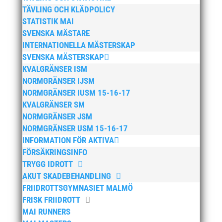
TÄVLING OCH KLÄDPOLICY
mars 2025
STATISTIK MAI
januari 2025
SVENSKA MÄSTARE
oktober 2024
INTERNATIONELLA MÄSTERSKAP
SVENSKA MÄSTERSKAP
september 2024
KVALGRÄNSER ISM
augusti 2024
NORMGRÄNSER IJSM
juni 2024
NORMGRÄNSER IUSM 15-16-17
april 2024
KVALGRÄNSER SM
NORMGRÄNSER JSM
mars 2024
NORMGRÄNSER USM 15-16-17
februari 2024
INFORMATION FÖR AKTIVA
januari 2024
FÖRSÄKRINGSINFO
december 2023
TRYGG IDROTT
AKUT SKADEBEHANDLING
maj 2023
FRIIDROTTSGYMNASIET MALMÖ
april 2023
FRISK FRIIDROTT
januari 2023
MAI RUNNERS
november 2022