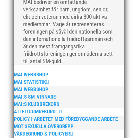
MAI bedriver en omfattande
maj 2018
verksamhet för barn, ungdom, senior,
april 2018
elit och veteran med cirka 800 aktiva
mars 2018
medlemmar. Varje år representeras
februari 2018
föreningen på såväl den nationella som
den internationella friidrottsarenan och
januari 2018
är den mest framgångsrika
december 2017
friidrottsföreningen genom tiderna sett
november 2017
till antal SM-guld.
oktober 2017
MAI WEBBSHOP
september 2017
MAI STATISTIK
augusti 2017
MAI WEBBSHOP
juli 2017
MAI:S SM-VINNARE
juni 2017
MAI:S KLUBBREKORD
ATLETICUMREKORD
maj 2017
POLICY I ARBETET MED FÖREBYGGANDE ARBETE
april 2017
MOT SEXUELLA ÖVERGREPP
mars 2017
VÄRDEGRUND & POLICYER