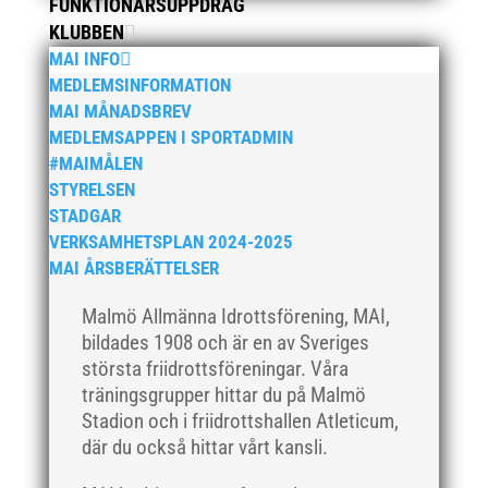
augusti 2019
FUNKTIONÄRSUPPDRAG
KLUBBEN
juli 2019
MAI INFO
juni 2019
MEDLEMSINFORMATION
maj 2019
MAI MÅNADSBREV
april 2019
MEDLEMSAPPEN I SPORTADMIN
#MAIMÅLEN
mars 2019
STYRELSEN
februari 2019
STADGAR
januari 2019
VERKSAMHETSPLAN 2024-2025
december 2018
MAI ÅRSBERÄTTELSER
november 2018
Malmö Allmänna Idrottsförening, MAI,
oktober 2018
bildades 1908 och är en av Sveriges
september 2018
största friidrottsföreningar. Våra
träningsgrupper hittar du på Malmö
augusti 2018
Stadion och i friidrottshallen Atleticum,
juli 2018
där du också hittar vårt kansli.
juni 2018