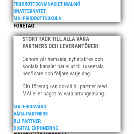
mars 2021
FRIIDROTTSGYMNASIET MALMÖ
februari 2021
KNATTEKNATET
MAI FRIIDROTTSSKOLA
december 2020
FÖRETAG
november 2020
oktober 2020
STORT TACK TILL ALLA VÅRA
september 2020
PARTNERS OCH LEVERANTÖRER!
augusti 2020
Genom vår hemsida, nyhetsbrev och
juni 2020
sociala kanaler når vi ut till tusentals
april 2020
besökare och följare varje dag.
mars 2020
Ditt företag kan också bli partner med
februari 2020
MAI eller något av våra arrangemang.
januari 2020
MAI FRISKVÅRD
november 2019
VÅRA PARTNERS
oktober 2019
BLI PARTNER
september 2019
DIGITAL EXPONERING