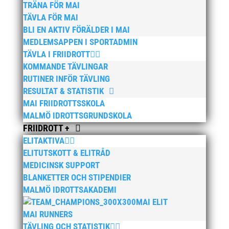
TRÄNA FÖR MAI
TÄVLA FÖR MAI
BLI EN AKTIV FÖRÄLDER I MAI
MEDLEMSAPPEN I SPORTADMIN
TÄVLA I FRIIDROTT
KOMMANDE TÄVLINGAR
RUTINER INFÖR TÄVLING
RESULTAT & STATISTIK
MAI FRIIDROTTSSKOLA
MALMÖ IDROTTSGRUNDSKOLA
FRIIDROTT +
ELITAKTIVA
ELITUTSKOTT & ELITRÅD
MEDICINSK SUPPORT
BLANKETTER OCH STIPENDIER
MALMÖ IDROTTSAKADEMI
MAI ELIT
MAI RUNNERS
TÄVLING OCH STATISTIK