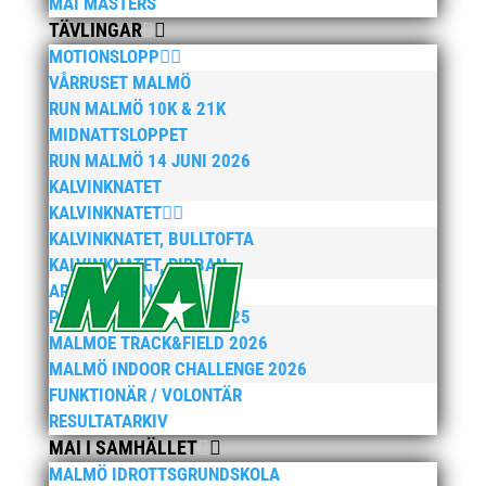
MAI MASTERS
TÄVLINGAR
MOTIONSLOPP
VÅRRUSET MALMÖ
RUN MALMÖ 10K & 21K
MIDNATTSLOPPET
RUN MALMÖ 14 JUNI 2026
KALVINKNATET
KALVINKNATET
KALVINKNATET, BULLTOFTA
KALVINKNATET, RIBBAN
ARENATÄVLINGAR
PEPPARKAKSSPELEN 2025
MALMOE TRACK&FIELD 2026
MALMÖ INDOOR CHALLENGE 2026
FUNKTIONÄR / VOLONTÄR
RESULTATARKIV
MAI I SAMHÄLLET
MALMÖ IDROTTSGRUNDSKOLA