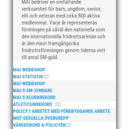
MAI bedriver en omfattande
verksamhet för barn, ungdom, senior,
elit och veteran med cirka 800 aktiva
medlemmar. Varje år representeras
föreningen på såväl den nationella som
den internationella friidrottsarenan och
är den mest framgångsrika
friidrottsföreningen genom tiderna sett
till antal SM-guld.
MAI WEBBSHOP
MAI STATISTIK
MAI WEBBSHOP
MAI:S SM-VINNARE
MAI:S KLUBBREKORD
ATLETICUMREKORD
POLICY I ARBETET MED FÖREBYGGANDE ARBETE
MOT SEXUELLA ÖVERGREPP
VÄRDEGRUND & POLICYER