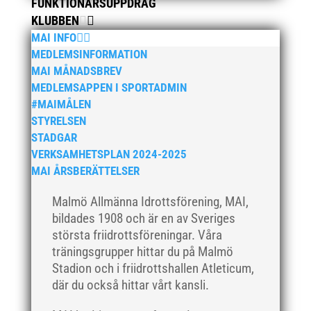
FUNKTIONÄRSUPPDRAG
KLUBBEN
MAI INFO
MEDLEMSINFORMATION
MAI MÅNADSBREV
MEDLEMSAPPEN I SPORTADMIN
#MAIMÅLEN
STYRELSEN
STADGAR
VERKSAMHETSPLAN 2024-2025
MAI ÅRSBERÄTTELSER
Malmö Allmänna Idrottsförening, MAI,
bildades 1908 och är en av Sveriges
största friidrottsföreningar. Våra
träningsgrupper hittar du på Malmö
Stadion och i friidrottshallen Atleticum,
där du också hittar vårt kansli.