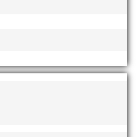
Lasse Johnssons livsgärning
hyllad på Friidrottsgalan
28
januari, 2026
maj 2026
april 2026
januari 2026
december 2025
november 2025
oktober 2025
augusti 2025
juli 2025
april 2025
mars 2025
januari 2025
oktober 2024