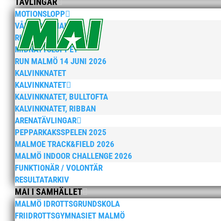
TÄVLINGAR
MOTIONSLOPP
VÅRRUSET MALMÖ
RUN MALMÖ 10K & 21K
MIDNATTSLOPPET
RUN MALMÖ 14 JUNI 2026
KALVINKNATET
KALVINKNATET
KALVINKNATET, BULLTOFTA
KALVINKNATET, RIBBAN
ARENATÄVLINGAR
PEPPARKAKSSPELEN 2025
MALMOE TRACK&FIELD 2026
MALMÖ INDOOR CHALLENGE 2026
FUNKTIONÄR / VOLONTÄR
RESULTATARKIV
MAI I SAMHÄLLET
MALMÖ IDROTTSGRUNDSKOLA
FRIIDROTTSGYMNASIET MALMÖ