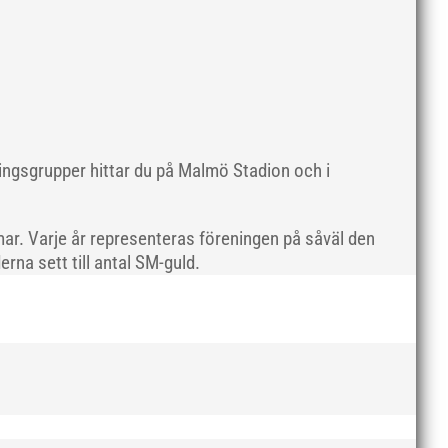
maj 2019
april 2019
mars 2019
februari 2019
januari 2019
december 2018
ningsgrupper hittar du på Malmö Stadion och i
november 2018
oktober 2018
ar. Varje år representeras föreningen på såväl den
september 2018
rna sett till antal SM-guld.
augusti 2018
juli 2018
juni 2018
maj 2018
april 2018
mars 2018