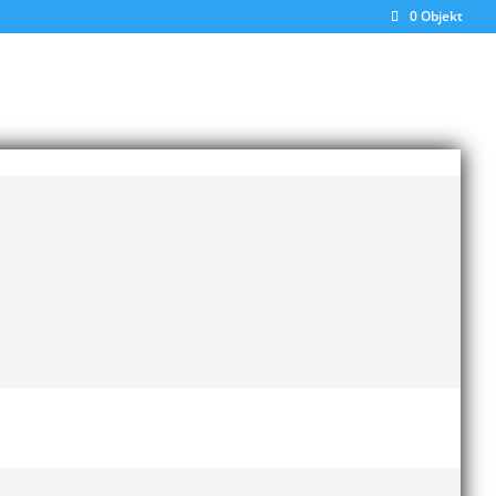
0 Objekt
å
Senaste inläggen
Bilder från Stafett-SM 2026
28 maj, 2026
Anders Hallström ny
klubbchef i MAI
13 april,
2026
Bilder från MAI Årsmöte
2026
13 april, 2026
Wictor i galacentrum –
sedan blir det Pallasspelen
28 januari, 2026