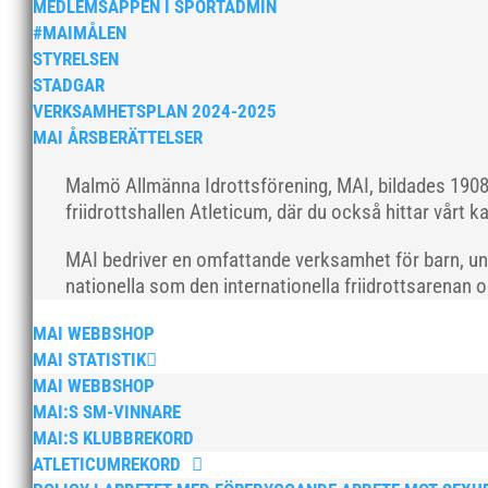
MEDLEMSAPPEN I SPORTADMIN
#MAIMÅLEN
STYRELSEN
STADGAR
VERKSAMHETSPLAN 2024-2025
MAI ÅRSBERÄTTELSER
Malmö Allmänna Idrottsförening, MAI, bildades 1908 
friidrottshallen Atleticum, där du också hittar vårt ka
MAI bedriver en omfattande verksamhet för barn, un
nationella som den internationella friidrottsarenan 
MAI WEBBSHOP
MAI STATISTIK
MAI WEBBSHOP
MAI:S SM-VINNARE
MAI:S KLUBBREKORD
ATLETICUMREKORD