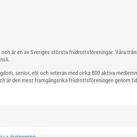
och är en av Sveriges största friidrottsföreningar. Våra trä
nsli.
gdom, senior, elit och veteran med cirka 800 aktiva medlemm
och är den mest framgångsrika friidrottsföreningen genom tide