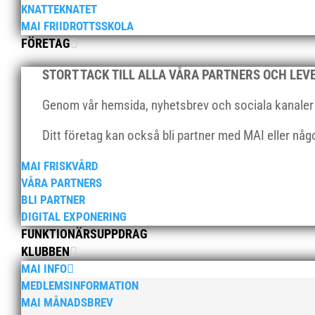
KNATTEKNATET
MAI FRIIDROTTSSKOLA
FÖRETAG
STORT TACK TILL ALLA VÅRA PARTNERS OCH LE
Genom vår hemsida, nyhetsbrev och sociala kanaler nå
Ditt företag kan också bli partner med MAI eller nå
MAI FRISKVÅRD
VÅRA PARTNERS
BLI PARTNER
DIGITAL EXPONERING
FUNKTIONÄRSUPPDRAG
KLUBBEN
MAI INFO
MEDLEMSINFORMATION
MAI MÅNADSBREV