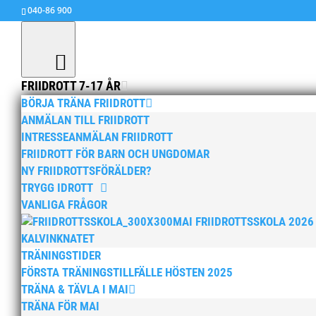
040-86 900
FRIIDROTT 7-17 ÅR
BÖRJA TRÄNA FRIIDROTT
ANMÄLAN TILL FRIIDROTT
Fr o m 1 augusti 2014 så
INTRESSEANMÄLAN FRIIDROTT
MAI som arrangemangsan
FRIIDROTT FÖR BARN OCH UNGDOMAR
NY FRIIDROTTSFÖRÄLDER?
av
MAI
|
18 aug, 2014
|
Okategoriserade
TRYGG IDROTT
Presentation! Louise har tidigare varit anstä
VANLIGA FRÅGOR
samarbetsparter som Alfa Laval, Tetra Pak och
MAI FRIIDROTTSSKOLA 2026
Malmö stad där huvuduppgiften var att sänka.
KALVINKNATET
TRÄNINGSTIDER
FÖRSTA TRÄNINGSTILLFÄLLE HÖSTEN 2025
TRÄNA & TÄVLA I MAI
TRÄNA FÖR MAI