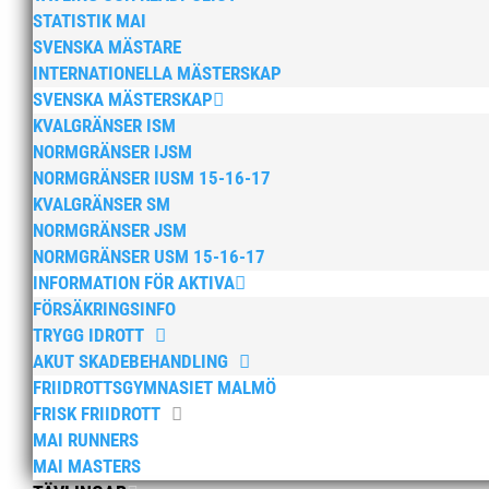
STATISTIK MAI
SVENSKA MÄSTARE
INTERNATIONELLA MÄSTERSKAP
SVENSKA MÄSTERSKAP
KVALGRÄNSER ISM
NORMGRÄNSER IJSM
NORMGRÄNSER IUSM 15-16-17
KVALGRÄNSER SM
NORMGRÄNSER JSM
NORMGRÄNSER USM 15-16-17
INFORMATION FÖR AKTIVA
FÖRSÄKRINGSINFO
TRYGG IDROTT
AKUT SKADEBEHANDLING
FRIIDROTTSGYMNASIET MALMÖ
FRISK FRIIDROTT
MAI RUNNERS
MAI MASTERS