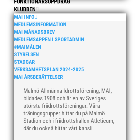
FUNKTIONÄRSUPPDRAG
april 2020
KLUBBEN
mars 2020
MAI INFO
februari 2020
MEDLEMSINFORMATION
januari 2020
MAI MÅNADSBREV
MEDLEMSAPPEN I SPORTADMIN
november 2019
#MAIMÅLEN
oktober 2019
STYRELSEN
september 2019
STADGAR
augusti 2019
VERKSAMHETSPLAN 2024-2025
MAI ÅRSBERÄTTELSER
juli 2019
juni 2019
Malmö Allmänna Idrottsförening, MAI,
maj 2019
bildades 1908 och är en av Sveriges
största friidrottsföreningar. Våra
april 2019
träningsgrupper hittar du på Malmö
mars 2019
Stadion och i friidrottshallen Atleticum,
februari 2019
där du också hittar vårt kansli.
januari 2019