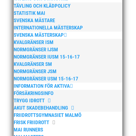
april 2026
TÄVLING OCH KLÄDPOLICY
januari 2026
STATISTIK MAI
december 2025
SVENSKA MÄSTARE
INTERNATIONELLA MÄSTERSKAP
november 2025
SVENSKA MÄSTERSKAP
oktober 2025
KVALGRÄNSER ISM
augusti 2025
NORMGRÄNSER IJSM
juli 2025
NORMGRÄNSER IUSM 15-16-17
KVALGRÄNSER SM
april 2025
NORMGRÄNSER JSM
mars 2025
NORMGRÄNSER USM 15-16-17
januari 2025
INFORMATION FÖR AKTIVA
oktober 2024
FÖRSÄKRINGSINFO
TRYGG IDROTT
september 2024
AKUT SKADEBEHANDLING
augusti 2024
FRIIDROTTSGYMNASIET MALMÖ
juni 2024
FRISK FRIIDROTT
april 2024
MAI RUNNERS