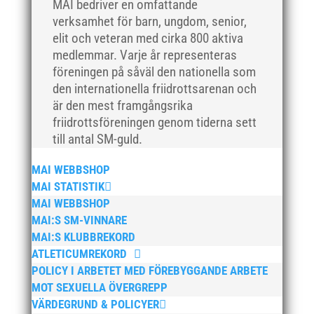
MAI bedriver en omfattande
december 2018
verksamhet för barn, ungdom, senior,
november 2018
elit och veteran med cirka 800 aktiva
oktober 2018
medlemmar. Varje år representeras
föreningen på såväl den nationella som
september 2018
den internationella friidrottsarenan och
augusti 2018
är den mest framgångsrika
juli 2018
friidrottsföreningen genom tiderna sett
juni 2018
till antal SM-guld.
maj 2018
MAI WEBBSHOP
april 2018
MAI STATISTIK
mars 2018
MAI WEBBSHOP
februari 2018
MAI:S SM-VINNARE
MAI:S KLUBBREKORD
januari 2018
ATLETICUMREKORD
december 2017
POLICY I ARBETET MED FÖREBYGGANDE ARBETE
november 2017
MOT SEXUELLA ÖVERGREPP
oktober 2017
VÄRDEGRUND & POLICYER