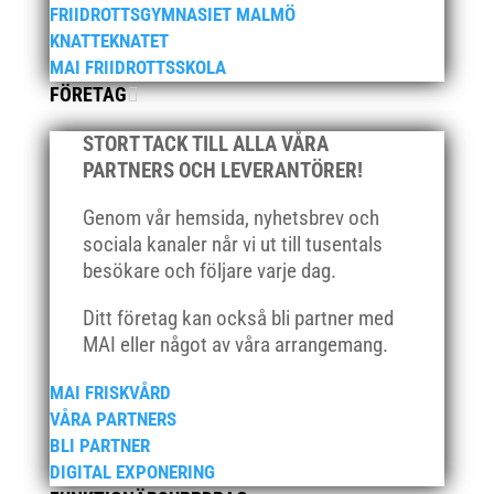
december 2021
FRIIDROTTSGYMNASIET MALMÖ
KNATTEKNATET
november 2021
MAI FRIIDROTTSSKOLA
oktober 2021
FÖRETAG
september 2021
juni 2021
STORT TACK TILL ALLA VÅRA
PARTNERS OCH LEVERANTÖRER!
maj 2021
april 2021
Genom vår hemsida, nyhetsbrev och
mars 2021
sociala kanaler når vi ut till tusentals
besökare och följare varje dag.
februari 2021
december 2020
Ditt företag kan också bli partner med
november 2020
MAI eller något av våra arrangemang.
oktober 2020
MAI FRISKVÅRD
september 2020
VÅRA PARTNERS
augusti 2020
BLI PARTNER
juni 2020
DIGITAL EXPONERING