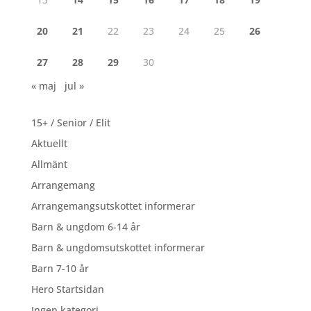
20
21
22
23
24
25
26
27
28
29
30
« maj
jul »
15+ / Senior / Elit
Aktuellt
Allmänt
Arrangemang
Arrangemangsutskottet informerar
Barn & ungdom 6-14 år
Barn & ungdomsutskottet informerar
Barn 7-10 år
Hero Startsidan
Ingen kategori