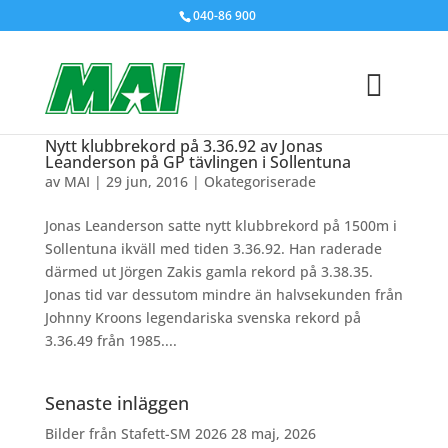
040-86 900
Nytt klubbrekord på 3.36.92 av Jonas
Leanderson på GP tävlingen i Sollentuna
av
MAI
|
29 jun, 2016
|
Okategoriserade
Jonas Leanderson satte nytt klubbrekord på 1500m i
Sollentuna ikväll med tiden 3.36.92. Han raderade
därmed ut Jörgen Zakis gamla rekord på 3.38.35.
Jonas tid var dessutom mindre än halvsekunden från
Johnny Kroons legendariska svenska rekord på
3.36.49 från 1985....
Senaste inläggen
Bilder från Stafett-SM 2026
28 maj, 2026