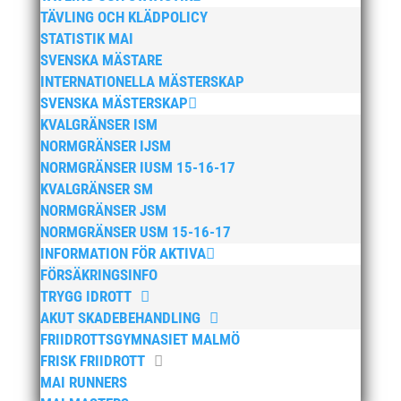
oktober 2025
TÄVLING OCH KLÄDPOLICY
STATISTIK MAI
augusti 2025
SVENSKA MÄSTARE
juli 2025
INTERNATIONELLA MÄSTERSKAP
april 2025
SVENSKA MÄSTERSKAP
mars 2025
KVALGRÄNSER ISM
NORMGRÄNSER IJSM
januari 2025
NORMGRÄNSER IUSM 15-16-17
oktober 2024
KVALGRÄNSER SM
september 2024
NORMGRÄNSER JSM
augusti 2024
NORMGRÄNSER USM 15-16-17
INFORMATION FÖR AKTIVA
juni 2024
FÖRSÄKRINGSINFO
april 2024
TRYGG IDROTT
mars 2024
AKUT SKADEBEHANDLING
februari 2024
FRIIDROTTSGYMNASIET MALMÖ
FRISK FRIIDROTT
januari 2024
MAI RUNNERS
december 2023