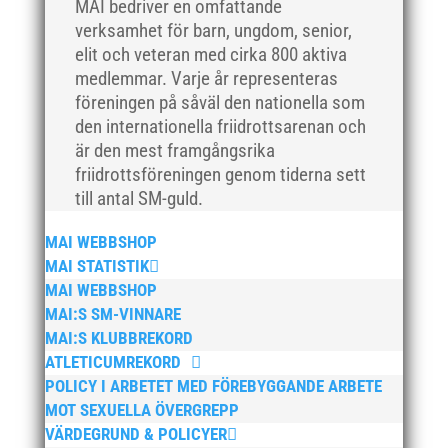
MAI bedriver en omfattande
augusti 2018
verksamhet för barn, ungdom, senior,
elit och veteran med cirka 800 aktiva
juli 2018
medlemmar. Varje år representeras
juni 2018
föreningen på såväl den nationella som
maj 2018
den internationella friidrottsarenan och
april 2018
är den mest framgångsrika
friidrottsföreningen genom tiderna sett
mars 2018
till antal SM-guld.
februari 2018
januari 2018
MAI WEBBSHOP
december 2017
MAI STATISTIK
MAI WEBBSHOP
november 2017
MAI:S SM-VINNARE
oktober 2017
MAI:S KLUBBREKORD
september 2017
ATLETICUMREKORD
augusti 2017
POLICY I ARBETET MED FÖREBYGGANDE ARBETE
MOT SEXUELLA ÖVERGREPP
juli 2017
VÄRDEGRUND & POLICYER
juni 2017