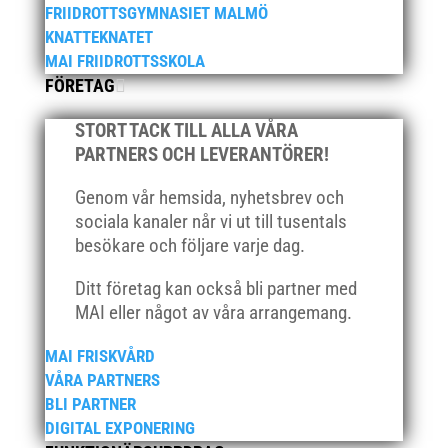
FRIIDROTTSGYMNASIET MALMÖ
juni 2021
KNATTEKNATET
maj 2021
MAI FRIIDROTTSSKOLA
april 2021
FÖRETAG
mars 2021
STORT TACK TILL ALLA VÅRA
februari 2021
PARTNERS OCH LEVERANTÖRER!
december 2020
Genom vår hemsida, nyhetsbrev och
november 2020
sociala kanaler når vi ut till tusentals
oktober 2020
besökare och följare varje dag.
september 2020
Ditt företag kan också bli partner med
augusti 2020
MAI eller något av våra arrangemang.
juni 2020
april 2020
MAI FRISKVÅRD
mars 2020
VÅRA PARTNERS
BLI PARTNER
februari 2020
DIGITAL EXPONERING
januari 2020