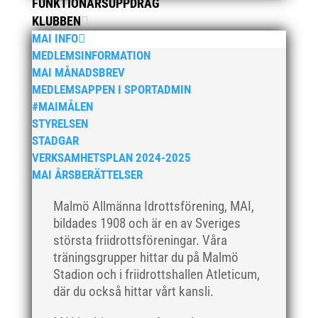
FUNKTIONÄRSUPPDRAG
november 2019
KLUBBEN
oktober 2019
MAI INFO
MEDLEMSINFORMATION
september 2019
MAI MÅNADSBREV
augusti 2019
MEDLEMSAPPEN I SPORTADMIN
juli 2019
#MAIMÅLEN
juni 2019
STYRELSEN
STADGAR
maj 2019
VERKSAMHETSPLAN 2024-2025
april 2019
MAI ÅRSBERÄTTELSER
mars 2019
Malmö Allmänna Idrottsförening, MAI,
februari 2019
bildades 1908 och är en av Sveriges
januari 2019
största friidrottsföreningar. Våra
december 2018
träningsgrupper hittar du på Malmö
november 2018
Stadion och i friidrottshallen Atleticum,
där du också hittar vårt kansli.
oktober 2018
september 2018