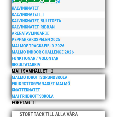
RUN MALMÖ 14 JUNI 2026
KALVINKNATET
KALVINKNATET
KALVINKNATET, BULLTOFTA
KALVINKNATET, RIBBAN
ARENATÄVLINGAR
PEPPARKAKSSPELEN 2025
MALMOE TRACK&FIELD 2026
MALMÖ INDOOR CHALLENGE 2026
FUNKTIONÄR / VOLONTÄR
RESULTATARKIV
MAI I SAMHÄLLET
MALMÖ IDROTTSGRUNDSKOLA
FRIIDROTTSGYMNASIET MALMÖ
KNATTEKNATET
MAI FRIIDROTTSSKOLA
FÖRETAG
STORT TACK TILL ALLA VÅRA