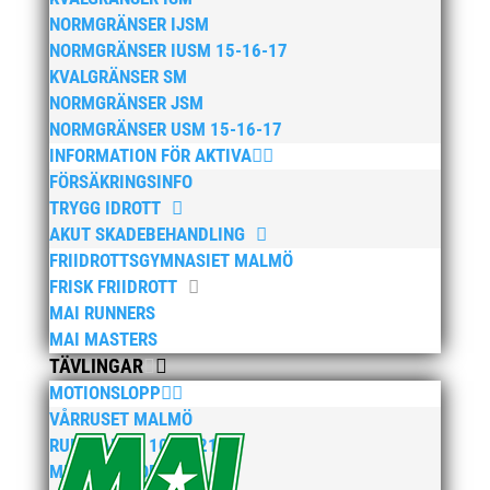
NORMGRÄNSER IJSM
NORMGRÄNSER IUSM 15-16-17
KVALGRÄNSER SM
NORMGRÄNSER JSM
NORMGRÄNSER USM 15-16-17
INFORMATION FÖR AKTIVA
FÖRSÄKRINGSINFO
TRYGG IDROTT
AKUT SKADEBEHANDLING
FRIIDROTTSGYMNASIET MALMÖ
FRISK FRIIDROTT
MAI RUNNERS
MAI MASTERS
TÄVLINGAR
MOTIONSLOPP
VÅRRUSET MALMÖ
RUN MALMÖ 10K & 21K
MIDNATTSLOPPET