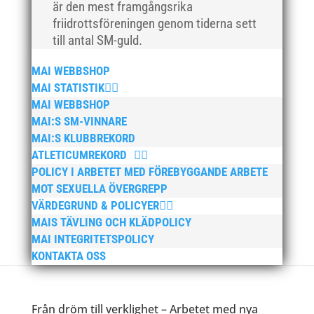
är den mest framgångsrika
friidrottsföreningen genom tiderna sett
till antal SM-guld.
MAI WEBBSHOP
MAI STATISTIK
MAI WEBBSHOP
MAI:S SM-VINNARE
MAI:S KLUBBREKORD
ATLETICUMREKORD
POLICY I ARBETET MED FÖREBYGGANDE ARBETE
MOT SEXUELLA ÖVERGREPP
VÄRDEGRUND & POLICYER
MAIS TÄVLING OCH KLÄDPOLICY
MAI INTEGRITETSPOLICY
KONTAKTA OSS
Från dröm till verklighet – Arbetet med nya