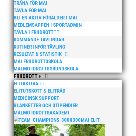
TRÄNA FÖR MAI
TÄVLA FÖR MAI
BLI EN AKTIV FÖRÄLDER I MAI
MEDLEMSAPPEN I SPORTADMIN
TÄVLA I FRIIDROTT
KOMMANDE TÄVLINGAR
RUTINER INFÖR TÄVLING
RESULTAT & STATISTIK
MAI FRIIDROTTSSKOLA
MALMÖ IDROTTSGRUNDSKOLA
FRIIDROTT +
ELITAKTIVA
ELITUTSKOTT & ELITRÅD
MEDICINSK SUPPORT
BLANKETTER OCH STIPENDIER
MALMÖ IDROTTSAKADEMI
MAI ELIT