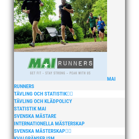
MAI
RUNNERS
TÄVLING OCH STATISTIK
TÄVLING OCH KLÄDPOLICY
STATISTIK MAI
SVENSKA MÄSTARE
INTERNATIONELLA MÄSTERSKAP
SVENSKA MÄSTERSKAP
KVALGRÄNSER ISM